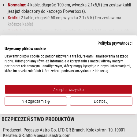
Normalny:
4 kable, długość 100 cm, wtyczka 2,1x5,5 (ten zestaw kabli
jest już dołączony do każdego Powerboxa).
Krótki:
2 kable, długość 50 cm, wtyczka 2.1x5.5 (Ten zestaw ma
krótsze kable)
2,5x5,5:
2 kable, długość 180 cm, wtyczka 2,5x5,5 (Ten zestaw kabli
pasuje do urządzeń Astro z mniej popularną wtyczką 2,5x5,5 12)
pokaż więcej...
Polityka prywatności
Intel NUC
1 kabel, długość 50 cm, wtyczka 2,5x5,5 (krótki kabel z
Używamy plików cookie
wtyczką 2,5x5,5, idealny do Intel NUC)
DANE TECHNICZNE
Używamy plików cookie do personalizowania treści, reklam i analizowania naszego
ruchu. Udostępniamy również informacje o korzystaniu z naszej witryny naszym
partnerom reklamowym i analitycznym, którzy mogą łączyć je z innymi informacjami,
Wydajność
które im przekazałeś lub które zebrali podczas korzystania z ich usług.
Podłączenie
2.1mm x 5.5mm auf 2.5mm x 5.5mm
Napięcie wejściowe
12
Akceptuj wszystko
Natężenie prądu (A)
5
Długość kabla (m)
1,5
Nie zgadzam się
Dostosuj
BEZPIECZEŃSTWO PRODUKTÓW
Producent:
Pegasus Astro Co. LTD GR Branch, Kolokotroni 10, 19001
Keratea, GR, http://pegasusastro.com