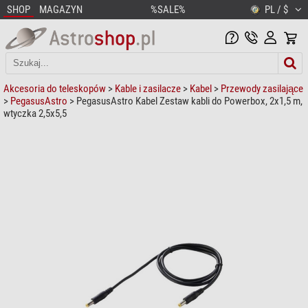
SHOP
MAGAZYN
%SALE%
PL / $
Akcesoria do teleskopów
>
Kable i zasilacze
>
Kabel
>
Przewody zasilające
>
PegasusAstro
> PegasusAstro Kabel Zestaw kabli do Powerbox, 2x1,5 m,
wtyczka 2,5x5,5