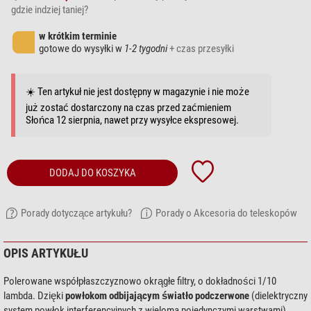
gdzie indziej taniej?
w krótkim terminie
gotowe do wysyłki w
1-2 tygodni
+ czas przesyłki
☀️ Ten artykuł nie jest dostępny w magazynie i nie może
już zostać dostarczony na czas przed zaćmieniem
Słońca 12 sierpnia, nawet przy wysyłce ekspresowej.
DODAJ DO KOSZYKA
Porady dotyczące artykułu?
Porady o Akcesoria do teleskopów
OPIS ARTYKUŁU
Polerowane współpłaszczyznowo okrągłe filtry, o dokładności 1/10
lambda. Dzięki
powłokom odbijającym światło podczerwone
(dielektryczny
system powłok interferencyjnych z wieloma pojedynczymi warstwami)