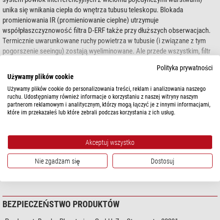
unika się wnikania ciepła do wnętrza tubusu teleskopu. Blokada
promieniowania IR (promieniowanie cieplne) utrzymuje
współpłaszczyznowość filtra D-ERF także przy dłuższych obserwacjach.
Termicznie uwarunkowane ruchy powietrza w tubusie (i związane z tym
pogorszenie seeingu) zostają wyeliminowane. Ale przede wszystkim, filtr
D-ERF chroni cenny filtr H-alfa leżący w okolicy ogniska przed
Polityka prywatności
przedwczesnym zużyciem z powodu obciążenia termicznego! Ponadto
pokaż więcej...
Używamy plików cookie
stabilizuje się wybrana długość fali, która w przeciwnym razie przesuwa
Używamy plików cookie do personalizowania treści, reklam i analizowania naszego
wraz ze wzrostem temperatury. Filtry D-ERF mają
wielowarstwową
ruchu. Udostępniamy również informacje o korzystaniu z naszej witryny naszym
powłokę eliminującą odblaski
! Wykorzystujemy do tego celu najlepszy
partnerom reklamowym i analitycznym, którzy mogą łączyć je z innymi informacjami,
DANE TECHNICZNE
znany system warstw z 0,2% odbicia resztkowego, by wyeliminować
które im przekazałeś lub które zebrali podczas korzystania z ich usług.
odbicia z powierzchni płaskich, które w przeciwnym razie odbijałyby się w
Wydajność
systemie i obniżały kontrast obrazu powierzchni Słońca i pretuberancji.
Powłoka antyrefleksyjna układu
wielowarstwowe (dielektryczne)
Akceptuj wszystko
optycznego
Aby wyprodukować tak idealnie płaską powierzchnię i utrzymać jej
Nie zgadzam się
Dostosuj
płaskość mimo sił wywieranych przez różne powłoki antyodblaskowe,
Oprawa
Filtr obiektywowy
konieczny jest wysoki nakład poziomu technicznego. Trzeba wybrać z
dużej ilości surowego szkła tylko te najlepiej wyhartowane beznapięciowo
kawałki, aby mieć nadzieję na dobrą jakość końcową! Szkło bardzo łatwo
BEZPIECZEŃSTWO PRODUKTÓW
się deformuje z powodu nieodpowiedniej obróbki albo przy nakładaniu
powłok na starszych parownikach. Produkt końcowy jest praktycznie