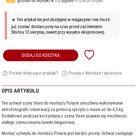
gotowe do wysyłki w
1-2 tygodni
+ czas przesyłki
☀️ Ten artykuł nie jest dostępny w magazynie i nie może
już zostać dostarczony na czas przed zaćmieniem
Słońca 12 sierpnia, nawet przy wysyłce ekspresowej.
DODAJ DO KOSZYKA
Porady dotyczące artykułu?
Porady o Montaże i akcesoria
OPIS ARTYKUŁU
Ten uchwyt szyny Vixen do montażu Polarie umożliwia wykonywanie
astrofotografii i obserwacji za pomocą sprzętu o masie aż do 6,5 kg.
Dodatkowo podczas korzystania z szyny Vixen pojawia się możliwość
stałego zamocowania lunetki biegunowej.
Montaż uchwytu do montażu Polarie jest bardzo prosty. Uchwyt zastępuje