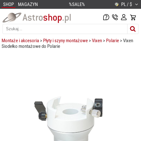
SHOP
MAGAZYN
%SALE%
PL / $
Montaże i akcesoria
>
Płyty i szyny montażowe
>
Vixen
>
Polarie
> Vixen
Siodełko montażowe do Polarie