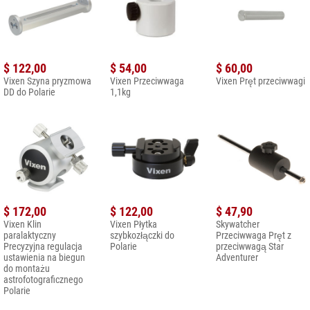
$ 122,00
$ 54,00
$ 60,00
Vixen Szyna pryzmowa
Vixen Przeciwwaga
Vixen Pręt przeciwwagi
DD do Polarie
1,1kg
$ 172,00
$ 122,00
$ 47,90
Vixen Klin
Vixen Płytka
Skywatcher
paralaktyczny
szybkozłączki do
Przeciwwaga Pręt z
Precyzyjna regulacja
Polarie
przeciwwagą Star
ustawienia na biegun
Adventurer
do montażu
astrofotograficznego
Polarie