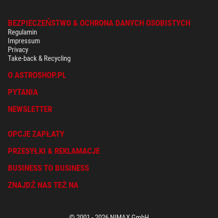
Pętla do wózka na tylnej stronie
BEZPIECZEŃSTWO & OCHRONA DANYCH OSOBISTYCH
Uchwyt na górze
Regulamin
Uchwyt z boku
Impressum
Privacy
Take-back & Recycling
O ASTROSHOP.PL
PYTANIA
NEWSLETTER
OPCJE ZAPŁATY
PRZESYŁKI & REKLAMACJE
BUSINESS TO BUSINESS
ZNAJDŹ NAS TEŻ NA
© 2001 - 2026 NIMAX GmbH