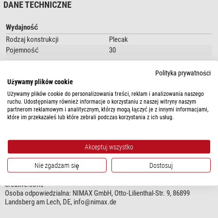
DANE TECHNICZNE
dodatkowego wyposażenia.
Wszechstronny i wielofunkcyjny
: idealny dla fotografów, twórców
Wydajność
multimediów, turystów i miłośników sportów górskich.
Rodzaj konstrukcji
Plecak
Pojemność
30
Specyfika
Polityka prywatności
Używamy plików cookie
Wodoodporny
tak
Odporny na warunki atmosferyczne
tak
Używamy plików cookie do personalizowania treści, reklam i analizowania naszego
ruchu. Udostępniamy również informacje o korzystaniu z naszej witryny naszym
Odporny na opryskanie wodą
tak
partnerom reklamowym i analitycznym, którzy mogą łączyć je z innymi informacjami,
Kieszeń na laptopa lub tablet
tak, 13"
które im przekazałeś lub które zebrali podczas korzystania z ich usług.
pokaż więcej...
Pasek
tak
Torby z zamkiem
nie
Pas piersiowy
tak
Akceptuj wszystko
BEZPIECZEŃSTWO PRODUKTÓW
Pas biodrowy
tak
Nie zgadzam się
Dostosuj
Producent:
Zhongshan Dulepro Textiles Co. Ltd, Room 501 No.36 BoAi
Plecaki Tenzing Rolltop
są dostępne w trzech kolorach (czarnym,
3rd Rd., Shiqi, Zhongshan, Guangdong, CN, https://www.summit-
Zastosowanie
pomarańczowym, zielonym) i rozmiarach (30/40/50 litrów). Rolowana
creative.com/
Astronomia
tak
górna część zapewnia dodatkową przestrzeń, ale może również służyć
Osoba odpowiedzialna:
NIMAX GmbH, Otto-Lilienthal-Str. 9, 86899
Wędkarstwo
tak
Landsberg am Lech, DE,
info@nimax.de
jako uchwyt do przenoszenia.
Kemping
tak