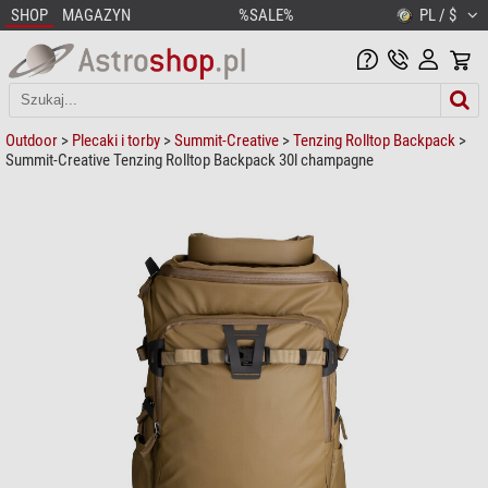
SHOP
MAGAZYN
%SALE%
PL / $
Outdoor
>
Plecaki i torby
>
Summit-Creative
>
Tenzing Rolltop Backpack
>
Summit-Creative Tenzing Rolltop Backpack 30l champagne