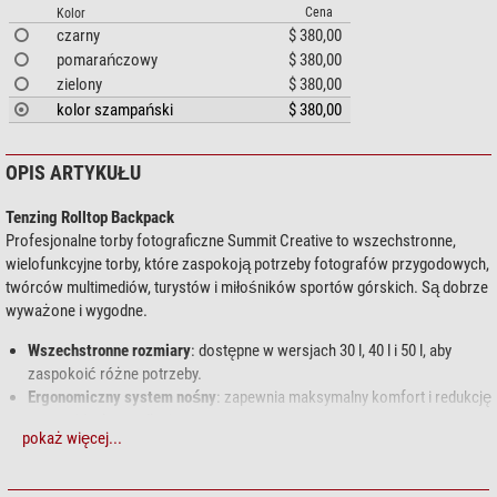
Cena
Kolor
czarny
$ 380,00
pomarańczowy
$ 380,00
zielony
$ 380,00
kolor szampański
$ 380,00
OPIS ARTYKUŁU
Tenzing Rolltop Backpack
Profesjonalne torby fotograficzne Summit Creative to wszechstronne,
wielofunkcyjne torby, które zaspokoją potrzeby fotografów przygodowych,
twórców multimediów, turystów i miłośników sportów górskich. Są dobrze
wyważone i wygodne.
Wszechstronne rozmiary
: dostępne w wersjach 30 l, 40 l i 50 l, aby
zaspokoić różne potrzeby.
Ergonomiczny system nośny
: zapewnia maksymalny komfort i redukcję
stresu, idealny na długie wyprawy.
pokaż więcej...
Wodoodporne i odporne na zużycie
: trwałe i odpowiednie na każdą
pogodę.
Dodatkowy system zawieszania
: umożliwia zamocowanie