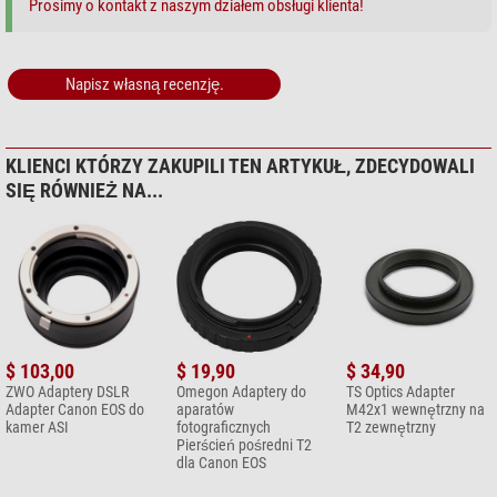
Prosimy o kontakt z naszym działem obsługi klienta!
Napisz własną recenzję.
KLIENCI KTÓRZY ZAKUPILI TEN ARTYKUŁ, ZDECYDOWALI
SIĘ RÓWNIEŻ NA...
$ 103,00
$ 19,90
$ 34,90
ZWO Adaptery DSLR
Omegon Adaptery do
TS Optics Adapter
Adapter Canon EOS do
aparatów
M42x1 wewnętrzny na
kamer ASI
fotograficznych
T2 zewnętrzny
Pierścień pośredni T2
dla Canon EOS