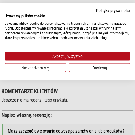
Polityka prywatności
DANE TECHNICZNE
Używamy plików cookie
Używamy plików cookie do personalizowania treści, reklam i analizowania naszego
ruchu. Udostępniamy również informacje o korzystaniu z naszej witryny naszym
Wydajność
partnerom reklamowym i analitycznym, którzy mogą łączyć je z innymi informacjami,
Podłączenie (strona aparatu)
Minolta Bajonett
które im przekazałeś lub które zebrali podczas korzystania z ich usług.
Podłączenie (strona teleskopu)
T2 (M42 x 0,75)
Akceptuj wszystko
BEZPIECZEŃSTWO PRODUKTÓW
Nie zgadzam się
Dostosuj
Producent:
KOMENTARZE KLIENTÓW
Jeszcze nie ma recenzji tego artykułu.
Napisz własną recenzję:
Masz szczegółowe pytania dotyczące zamówienia lub produktów?