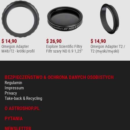
$ 14,90
$ 26,90
$ 14,90
Omegon Adapter
Explore Scientific Filtry
Omegon Adapter T2 /
M48/T2 - krótki profil
Filtr szary ND 0.9 1,25"
T2 (męski/męski)
BEZPIECZEŃSTWO & OCHRONA DANYCH OSOBISTYCH
Regulamin
Impressum
Privacy
Take-back & Recycling
O ASTROSHOP.PL
PYTANIA
NEWSLETTER