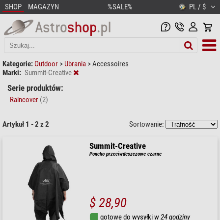
SHOP
MAGAZYN
%SALE%
PL / $
Kategorie:
Outdoor
>
Ubrania
>
Accessoires
Marki:
Summit-Creative
Serie produktów:
Raincover
(2)
Artykuł 1 - 2 z 2
Sortowanie:
Summit-Creative
Poncho przeciwdeszczowe czarne
$ 28,90
gotowe do wysyłki w
24 godziny