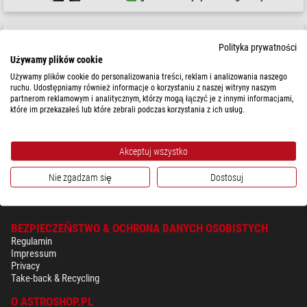
Summit-Creative
Polityka prywatności
Poncho przeciwdeszczowe pomarańczowe
Używamy plików cookie
Używamy plików cookie do personalizowania treści, reklam i analizowania naszego
ruchu. Udostępniamy również informacje o korzystaniu z naszej witryny naszym
partnerom reklamowym i analitycznym, którzy mogą łączyć je z innymi informacjami,
$ 28,90
które im przekazałeś lub które zebrali podczas korzystania z ich usług.
gotowe do wysyłki w
24 godziny
Akceptuj wszystko
Nie zgadzam się
Dostosuj
BEZPIECZEŃSTWO & OCHRONA DANYCH OSOBISTYCH
Regulamin
Impressum
Privacy
Take-back & Recycling
O ASTROSHOP.PL