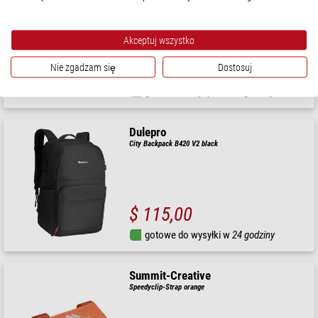
Filterbag FB100-8 orange
Akceptuj wszystko
$ 28,90
Nie zgadzam się
Dostosuj
gotowe do wysyłki w
24 godziny
Dulepro
City Backpack B420 V2 black
$ 115,00
gotowe do wysyłki w
24 godziny
Summit-Creative
Speedyclip-Strap orange