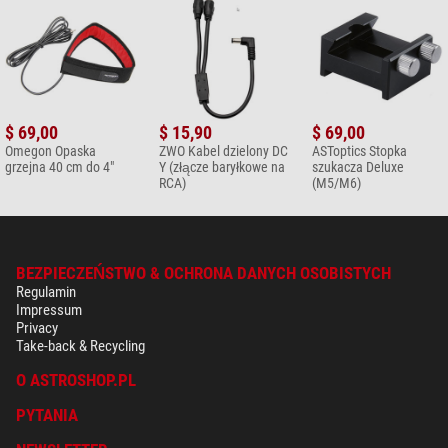
$ 69,00
$ 15,90
$ 69,00
Omegon Opaska
ZWO Kabel dzielony DC
ASToptics Stopka
grzejna 40 cm do 4"
Y (złącze baryłkowe na
szukacza Deluxe
RCA)
(M5/M6)
BEZPIECZEŃSTWO & OCHRONA DANYCH OSOBISTYCH
Regulamin
Impressum
Privacy
Take-back & Recycling
O ASTROSHOP.PL
PYTANIA