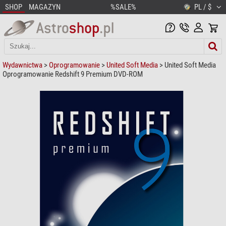
SHOP
MAGAZYN
%SALE%
PL / $
Wydawnictwa
>
Oprogramowanie
>
United Soft Media
> United Soft Media
Oprogramowanie Redshift 9 Premium DVD-ROM