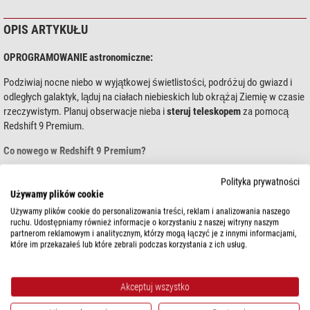
OPIS ARTYKUŁU
OPROGRAMOWANIE astronomiczne:
Podziwiaj nocne niebo w wyjątkowej świetlistości, podróżuj do gwiazd i
odległych galaktyk, ląduj na ciałach niebieskich lub okrążaj Ziemię w czasie
rzeczywistym. Planuj obserwacje nieba i
steruj teleskopem
za pomocą
Redshift 9 Premium.
Co nowego w Redshift 9 Premium?
Nowoczesny wygląd, ulepszone odwzorowanie nieba i
nowe modele 3D
Polityka prywatności
Zsynchronizowana opcja wielu okien dla różnych widoków zjawisk na
Używamy plików cookie
pokaż więcej...
niebie
Używamy plików cookie do personalizowania treści, reklam i analizowania naszego
Dostęp online do katalogu USNO-B1.0 i Gaia DR3 zawierającego
1,8 mld
ruchu. Udostępniamy również informacje o korzystaniu z naszej witryny naszym
gwiazd
partnerom reklamowym i analitycznym, którzy mogą łączyć je z innymi informacjami,
DANE TECHNICZNE
które im przekazałeś lub które zebrali podczas korzystania z ich usług.
Sterowanie teleskopem: oprócz Meade i Celestron obsługiwany jest
teraz również
standard ASCOM Alpaca
Ogólnie
Wyświetlanie orbit wszystkich ciał niebieskich w układzie słonecznym
Akceptuj wszystko
Platforma systemowa
Windows
Swobodny wybór lokalizacji obserwatora w układzie słonecznym
Możliwość śledzenia
45 misji w przestrzeni kosmicznej
, takich jak