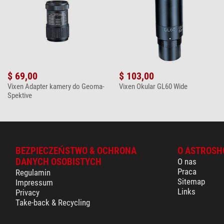
$ 69,00
$ 103,00
Vixen Adapter kamery do Geoma-
Vixen Okular GL60 Wide
Spektive
BEZPIECZEŃSTWO & OCHRONA
O ASTROSH
DANYCH OSOBISTYCH
O nas
Praca
Regulamin
Sitemap
Impressum
Links
Privacy
Take-back & Recycling