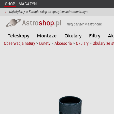
SHOP
MAGAZYN
✓
Największy w Europie sklep ze sprzętem astronomicznym
Twój partner w astronomii
Teleskopy
Montaże
Okulary
Filtry
Ak
Obserwacja natury
>
Lunety
>
Akcesoria
>
Okulary
>
Okulary ze 