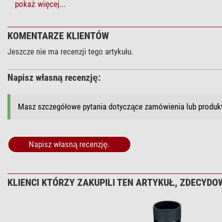
+ Inne akcesoria w tej kategorii: 2
pokaż więcej...
Konserwacja > Środek czyszczący (4)
KOMENTARZE KLIENTÓW
Zoomion Syste
Jeszcze nie ma recenzji tego artykułu.
$ 1,90*
Napisz własną recenzję:
Masz szczegółowe pytania dotyczące zamówienia lub produ
+ Inne akcesoria w tej kategorii: 3
Konserwacja > Inne uwagi (2)
Napisz własną recenzję.
Omegon Scirec
$ 6,90*
KLIENCI KTÓRZY ZAKUPILI TEN ARTYKUŁ, ZDECYDOW
+ Inne akcesoria w tej kategorii: 1
*
Wszystkie ceny obejmują VAT, plus koszty przesyłki.