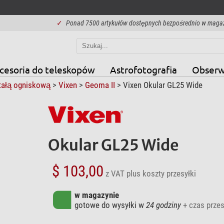
✓
Ponad 7500 artykułów dostępnych bezpośrednio w maga
cesoria do teleskopów
Astrofotografia
Obserw
stałą ogniskową
>
Vixen
>
Geoma II
> Vixen Okular GL25 Wide
Okular GL25 Wide
$ 103,00
z VAT
plus koszty przesyłki
w magazynie
gotowe do wysyłki w
24 godziny
+ czas przes