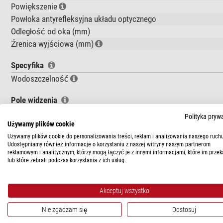
Powiększenie
Powłoka antyrefleksyjna układu optycznego
Odległość od oka (mm)
Źrenica wyjściowa (mm)
Specyfika
Wodoszczelność
Pole widzenia
Rzeczywiste pole widzenia (°)
Polityka pryw
Używamy plików cookie
Subiektywne pole widzenia (°)
Pole widzenia na 1.000m (m)
Używamy plików cookie do personalizowania treści, reklam i analizowania naszego ruchu
Udostępniamy również informacje o korzystaniu z naszej witryny naszym partnerom
Granica zbliżenia (m)
reklamowym i analitycznym, którzy mogą łączyć je z innymi informacjami, które im przek
lub które zebrali podczas korzystania z ich usług.
Ogólnie
Waga (g)
Akceptuj wszystko
Długość (mm)
Średnica (mm)
Nie zgadzam się
Dostosuj
Seria