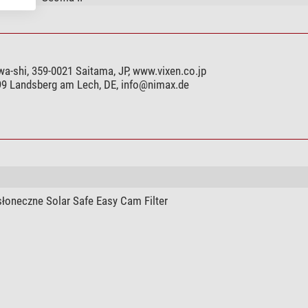
a-shi, 359-0021 Saitama, JP, www.vixen.co.jp
899 Landsberg am Lech, DE,
info@nimax.de
słoneczne Solar Safe Easy Cam Filter