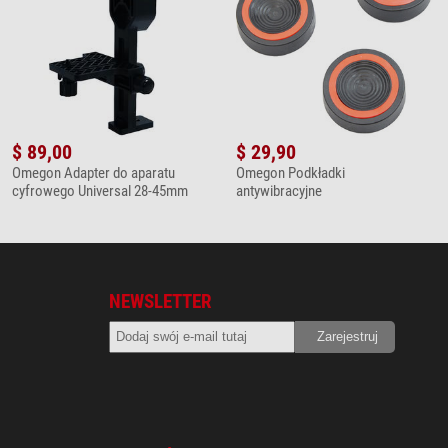
$ 89,00
$ 29,90
Omegon Adapter do aparatu
Omegon Podkładki
cyfrowego Universal 28-45mm
antywibracyjne
NEWSLETTER