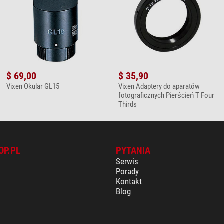
$ 69,00
$ 35,90
Vixen Okular GL15
Vixen Adaptery do aparatów
fotograficznych Pierścień T Four
Thirds
OP.PL
PYTANIA
Serwis
Porady
Kontakt
Blog