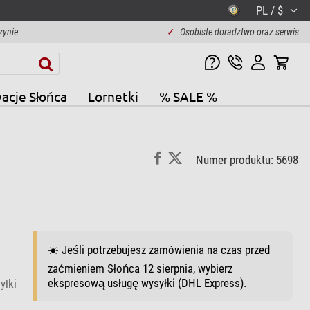
PL / $
zynie
✓
Osobiste doradztwo oraz serwis
acje Słońca
Lornetki
% SALE %
Numer produktu: 5698
☀️ Jeśli potrzebujesz zamówienia na czas przed
zaćmieniem Słońca 12 sierpnia, wybierz
ekspresową usługę wysyłki (DHL Express).
yłki