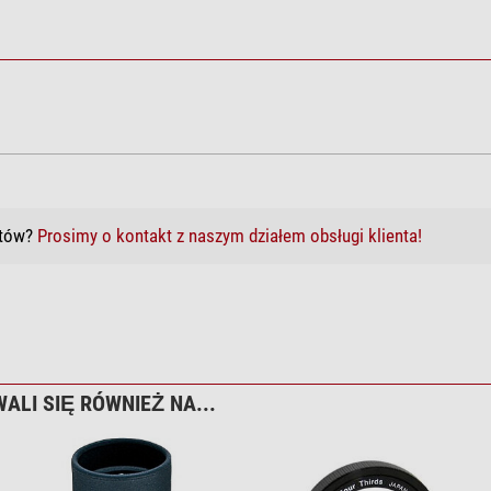
m czyszczący
któw?
Prosimy o kontakt z naszym działem obsługi klienta!
zka z mikrofazy 20cm x 20cm
ALI SIĘ RÓWNIEŻ NA...