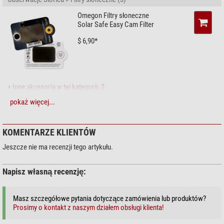
Omegon Filtry słoneczne
Solar Safe Easy Cam Filter
$ 6,90*
+ Inne akcesoria w tej kategorii: 2
pokaż więcej...
Konserwacja > Środek czyszczący (4)
Zoomion System czyszczący
KOMENTARZE KLIENTÓW
$ 1,90*
Jeszcze nie ma recenzji tego artykułu.
Napisz własną recenzję:
+ Inne akcesoria w tej kategorii: 3
Masz szczegółowe pytania dotyczące zamówienia lub produktów?
Konserwacja > Inne uwagi (2)
Prosimy o kontakt z naszym działem obsługi klienta!
Omegon Scireczka z