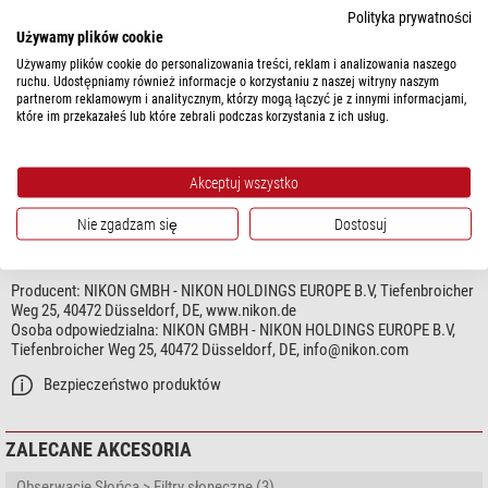
Odporny na opryskanie wodą
tak
Polityka prywatności
Wodoszczelność
nie
Używamy plików cookie
Używamy plików cookie do personalizowania treści, reklam i analizowania naszego
Ogólnie
ruchu. Udostępniamy również informacje o korzystaniu z naszej witryny naszym
partnerom reklamowym i analitycznym, którzy mogą łączyć je z innymi informacjami,
Długość (mm)
91
które im przekazałeś lub które zebrali podczas korzystania z ich usług.
Średnica (mm)
62
Waga (g)
370
Seria
MEP
Akceptuj wszystko
Nie zgadzam się
Dostosuj
BEZPIECZEŃSTWO PRODUKTÓW
Producent:
NIKON GMBH - NIKON HOLDINGS EUROPE B.V, Tiefenbroicher
Weg 25, 40472 Düsseldorf, DE, www.nikon.de
Osoba odpowiedzialna:
NIKON GMBH - NIKON HOLDINGS EUROPE B.V,
Tiefenbroicher Weg 25, 40472 Düsseldorf, DE,
info@nikon.com
Bezpieczeństwo produktów
ZALECANE AKCESORIA
Obserwacje Słońca > Filtry słoneczne (3)