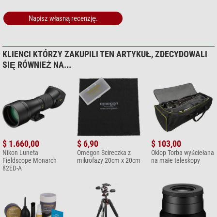
mikrofazy 20cm x 20cm
Napisz własną recenzję.
$ 6,90*
+ Inne akcesoria w tej kategorii: 1
*
Wszystkie ceny obejmują VAT, plus koszty przesyłki.
KLIENCI KTÓRZY ZAKUPILI TEN ARTYKUŁ, ZDECYDOWALI
SIĘ RÓWNIEŻ NA...
$ 1.660,00
$ 6,90
$ 103,00
Nikon Luneta
Omegon Scireczka z
Oklop Torba wyściełana
Fieldscope Monarch
mikrofazy 20cm x 20cm
na małe teleskopy
82ED-A