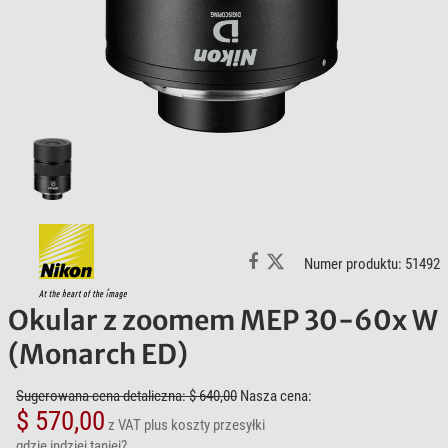
Numer produktu: 51492
Okular z zoomem MEP 30-60x W
(Monarch ED)
Sugerowana cena detaliczna: $ 640,00
Nasza cena:
$ 570,00
z VAT
plus koszty przesyłki
gdzie indziej taniej?