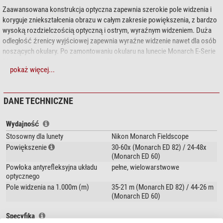
Zaawansowana konstrukcja optyczna zapewnia szerokie pole widzenia i
koryguje zniekształcenia obrazu w całym zakresie powiększenia, z bardzo
wysoką rozdzielczością optyczną i ostrym, wyraźnym widzeniem. Duża
odległość źrenicy wyjściowej zapewnia wyraźne widzenie nawet dla osób
noszących okulary. Po zamontowaniu okularu na lunecie Monarch E-Serie
82, powiększenie wynosi od 30x do 60x; po zamontowaniu na lunecie
pokaż więcej...
Monarch E-Serie 60, powiększenie wynosi od 24x do 48x.
Seria okularów MEP
pasuje do
lunet Monarch ED
:
DANE TECHNICZNE
Monarch ED 82-S
Monarch ED 82-A
Wydajność
Monarch ED 60-S
Stosowny dla lunety
Nikon Monarch Fieldscope
Monarch ED 60-A
Powiększenie
30-60x (Monarch ED 82) / 24-48x
(Monarch ED 60)
Powłoka antyrefleksyjna układu
pełne, wielowarstwowe
Moc powiększenia i pole widzenia różnią się w zależności od modelu
optycznego
lunety!
Pole widzenia na 1.000m (m)
35-21 m (Monarch ED 82) / 44-26 m
(Monarch ED 60)
Specyfika