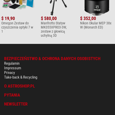
$ 19,90
$ 580,00
$ 352,00
Omegon Zestaw do
Manfrotto Statyw
Nikon Okular MEP 38x
czyszczenia optyki 7 w
MK055XPRO3-3W,
W (Monarch ED)
1
zestaw z głowicą
uchylną 3D
BEZPIECZEŃSTWO & OCHRONA DANYCH OSOBISTYCH
Regulamin
Impressum
Privacy
Take-back & Recycling
O ASTROSHOP.PL
PYTANIA
NEWSLETTER