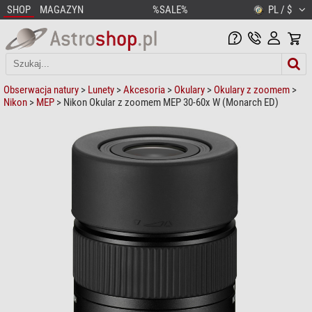
SHOP
MAGAZYN
%SALE%
PL / $
Obserwacja natury
>
Lunety
>
Akcesoria
>
Okulary
>
Okulary z zoomem
>
Nikon
>
MEP
> Nikon Okular z zoomem MEP 30-60x W (Monarch ED)