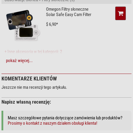
Omegon Filtry słoneczne
Solar Safe Easy Cam Filter
$ 6,90*
+ Inne akcesoria w tej kategorii: 2
pokaż więcej...
Konserwacja > Środek czyszczący (4)
Zoomion System czyszczący
KOMENTARZE KLIENTÓW
$ 1,90*
Jeszcze nie ma recenzji tego artykułu.
Napisz własną recenzję:
+ Inne akcesoria w tej kategorii: 3
Masz szczegółowe pytania dotyczące zamówienia lub produktów?
Konserwacja > Inne uwagi (2)
Prosimy o kontakt z naszym działem obsługi klienta!
Omegon Scireczka z