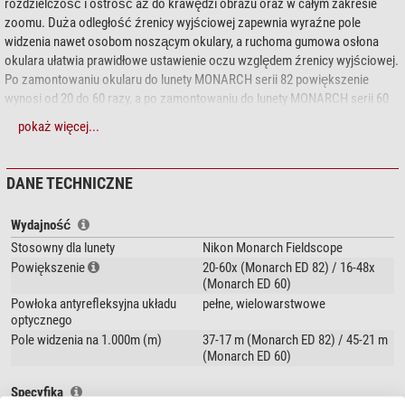
rozdzielczość i ostrość aż do krawędzi obrazu oraz w całym zakresie
zoomu. Duża odległość źrenicy wyjściowej zapewnia wyraźne pole
widzenia nawet osobom noszącym okulary, a ruchoma gumowa osłona
okulara ułatwia prawidłowe ustawienie oczu względem źrenicy wyjściowej.
Po zamontowaniu okularu do lunety MONARCH serii 82 powiększenie
wynosi od 20 do 60 razy, a po zamontowaniu do lunety MONARCH serii 60
powiększenie wynosi od 16 do 48 razy.
pokaż więcej...
Seria okularów MEP
pasuje do
lunet Monarch ED
:
DANE TECHNICZNE
Monarch ED 82-S
Monarch ED 82-A
Monarch ED 60-S
Wydajność
Monarch ED 60-A
Stosowny dla lunety
Nikon Monarch Fieldscope
Powiększenie
20-60x (Monarch ED 82) / 16-48x
(Monarch ED 60)
Moc powiększenia i pole widzenia różnią się w zależności od modelu
Powłoka antyrefleksyjna układu
pełne, wielowarstwowe
lunety!
optycznego
Pole widzenia na 1.000m (m)
37-17 m (Monarch ED 82) / 45-21 m
(Monarch ED 60)
Specyfika