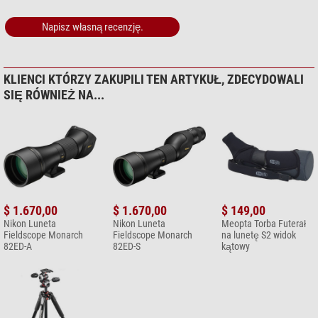
mikrofazy 20cm x 20cm
Napisz własną recenzję.
$ 6,90*
+ Inne akcesoria w tej kategorii: 1
*
Wszystkie ceny obejmują VAT, plus koszty przesyłki.
KLIENCI KTÓRZY ZAKUPILI TEN ARTYKUŁ, ZDECYDOWALI
SIĘ RÓWNIEŻ NA...
$ 1.670,00
$ 1.670,00
$ 149,00
Nikon Luneta
Nikon Luneta
Meopta Torba Futerał
Fieldscope Monarch
Fieldscope Monarch
na lunetę S2 widok
82ED-A
82ED-S
kątowy