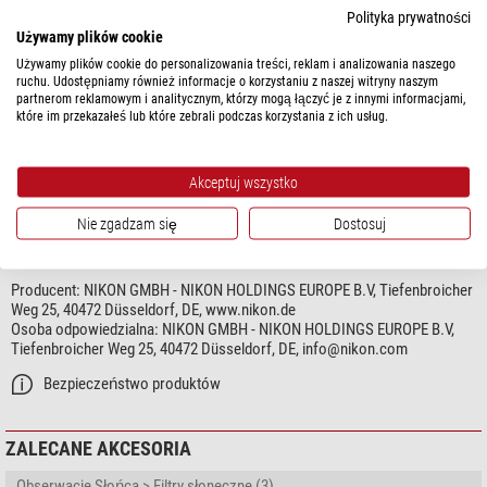
Odporny na opryskanie wodą
tak
Polityka prywatności
Wodoszczelność
nie
Używamy plików cookie
Używamy plików cookie do personalizowania treści, reklam i analizowania naszego
Ogólnie
ruchu. Udostępniamy również informacje o korzystaniu z naszej witryny naszym
partnerom reklamowym i analitycznym, którzy mogą łączyć je z innymi informacjami,
Długość (mm)
89
które im przekazałeś lub które zebrali podczas korzystania z ich usług.
Średnica (mm)
62
Waga (g)
350
Seria
MEP
Akceptuj wszystko
Nie zgadzam się
Dostosuj
BEZPIECZEŃSTWO PRODUKTÓW
Producent:
NIKON GMBH - NIKON HOLDINGS EUROPE B.V, Tiefenbroicher
Weg 25, 40472 Düsseldorf, DE, www.nikon.de
Osoba odpowiedzialna:
NIKON GMBH - NIKON HOLDINGS EUROPE B.V,
Tiefenbroicher Weg 25, 40472 Düsseldorf, DE,
info@nikon.com
Bezpieczeństwo produktów
ZALECANE AKCESORIA
Obserwacje Słońca > Filtry słoneczne (3)