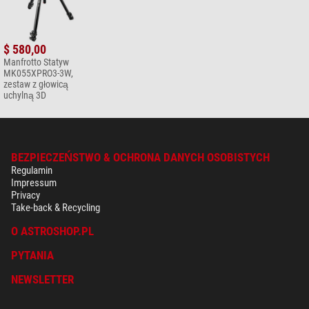
$ 580,00
Manfrotto Statyw
MK055XPRO3-3W,
zestaw z głowicą
uchylną 3D
BEZPIECZEŃSTWO & OCHRONA DANYCH OSOBISTYCH
Regulamin
Impressum
Privacy
Take-back & Recycling
O ASTROSHOP.PL
PYTANIA
NEWSLETTER