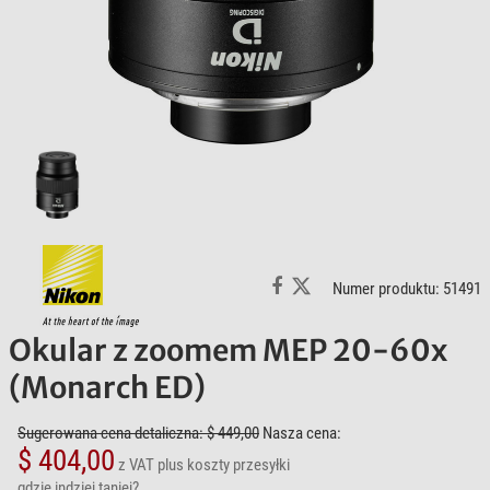
Numer produktu: 51491
Okular z zoomem MEP 20-60x
(Monarch ED)
Sugerowana cena detaliczna: $ 449,00
Nasza cena:
$ 404,00
z VAT
plus koszty przesyłki
gdzie indziej taniej?