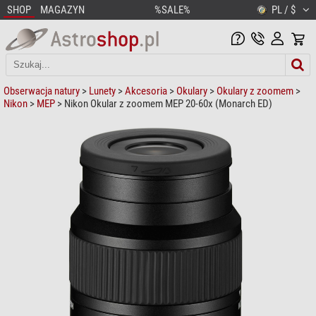
SHOP
MAGAZYN
%SALE%
PL / $
Obserwacja natury
>
Lunety
>
Akcesoria
>
Okulary
>
Okulary z zoomem
>
Nikon
>
MEP
> Nikon Okular z zoomem MEP 20-60x (Monarch ED)