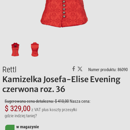
Rettl
Numer produktu: 86090
Kamizelka Josefa-Elise Evening
czerwona roz. 36
Sugerowana cena detaliczna: $ 410,00
Nasza cena:
$ 329,00
z VAT
plus koszty przesyłki
gdzie indziej taniej?
w magazynie