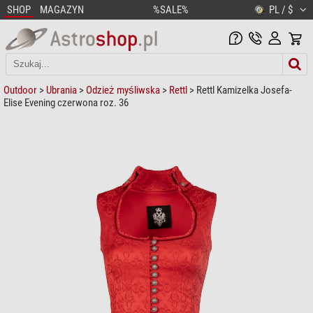
SHOP
MAGAZYN
%SALE%
PL / $
Outdoor
>
Ubrania
>
Odzież myśliwska
>
Rettl
> Rettl Kamizelka Josefa-
Elise Evening czerwona roz. 36