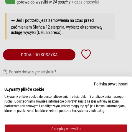
gotowe do wysyłki w
24 godziny
+ czas przesyłki
☀️ Jeśli potrzebujesz zamówienia na czas przed
zaćmieniem Słońca 12 sierpnia, wybierz ekspresową
usługę wysyłki (DHL Express).
DODAJ DO KOSZYKA
Porady dotyczące artykułu?
Polityka prywatności
OPIS ARTYKUŁU
Używamy plików cookie
Używamy plików cookie do personalizowania treści, reklam i analizowania naszego
Elegancja z charakterem – kamizelka
Josefa-Elise Evening
w kolorze
ruchu. Udostępniamy również informacje o korzystaniu z naszej witryny naszym
partnerom reklamowym i analitycznym, którzy mogą łączyć je z innymi informacjami,
czerwonym
które im przekazałeś lub które zebrali podczas korzystania z ich usług.
Kamizelka damska
Josefa-Elise Evening
marki Rettl to prawdziwa ozdoba –
stylowa, kobieca i wyrazista. Wyrazisty odcień czerwieni Triscele z wzorem
Akceptuj wszystko
na całej powierzchni sprawia, że kamizelka przyciąga wzrok pod każdym