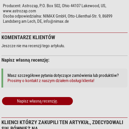
Producent:
Astrozap, P.O. Box 502, Ohio 44107 Lakewood, US,
www.astrozap.com
Osoba odpowiedzialna:
NIMAX GmbH, Otto-Lilienthal-Str. 9, 86899
Landsberg am Lech, DE,
info@nimax.de
KOMENTARZE KLIENTÓW
Jeszcze nie ma recenzji tego artykułu.
Napisz własną recenzję:
Masz szczegółowe pytania dotyczące zamówienia lub produktów?
Prosimy o kontakt z naszym działem obsługi klienta!
Napisz własną recenzję.
KLIENCI KTÓRZY ZAKUPILI TEN ARTYKUŁ, ZDECYDOWALI
SIĘ RÓWNIEŻ NA...