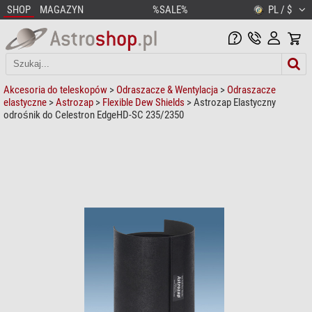
SHOP
MAGAZYN
%SALE%
PL / $
Akcesoria do teleskopów
>
Odraszacze & Wentylacja
>
Odraszacze
elastyczne
>
Astrozap
>
Flexible Dew Shields
> Astrozap Elastyczny
odrośnik do Celestron EdgeHD-SC 235/2350