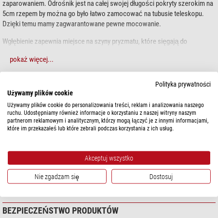
zaparowaniem. Odrośnik jest na całej swojej długości pokryty szerokim na
5cm rzepem by można go było łatwo zamocować na tubusie teleskopu.
Dzięki temu mamy zagwarantowane pewne mocowanie.
Wgłębienie zapewnia miejsce na szyny pryzmatu, które sięgają do
przedniego końca tubusu lub na prowadzenie kabli kamery (Hyperstar,
pokaż więcej...
RASA).
Polityka prywatności
DANE TECHNICZNE
Używamy plików cookie
Używamy plików cookie do personalizowania treści, reklam i analizowania naszego
Wydajność
ruchu. Udostępniamy również informacje o korzystaniu z naszej witryny naszym
partnerom reklamowym i analitycznym, którzy mogą łączyć je z innymi informacjami,
Stosowny do układu optycznego
9,25
które im przekazałeś lub które zebrali podczas korzystania z ich usług.
Ogólnie
Seria
Flexible Dew Shields
Akceptuj wszystko
Typ
Odraszacze & Wentylacja
Nie zgadzam się
Dostosuj
Rodzaj konstrukcji
Odrośnik
BEZPIECZEŃSTWO PRODUKTÓW