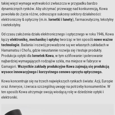
takiej więzi wymaga wytrwałości zwłaszcza w przypadku bardzo
dynamicznych rynków. Aby utrzymać przewagę nad konkurencją, Kowa
powołała do życia różne, odnoszące sukcesy sektory działalności:
elektroniczny & optyczny (m.in.
lornetki i lunety
), farmaceutyczny, tekstylny
i nietekstylny.
Od czasu założenia działu elektronicznego i optycznego w roku 1946, Kowa
łączy
elektronikę, mechanikę i optykę
tworząc w ten sposób
nowe ważne
technologie
. Badania i rozwój prowadzone są we własnych zakładach w
Hamamatsu i Chofu, gdzie nieustannie rozwija się i testuje produkty.
Produkcja optyki dla
lornetek Kowa
, w tym szlifowanie i polerowanie
najbardziej wymagających rodzajów szkła, ma miejsce w fabryce w
Gamagori.
Wszystkie zakłady produkcyjne Kowa zajmują się produkcją
wysoce innowacyjnego i korzystnego cenowo sprzętu optycznego.
Kowa koncentruje się na trzech największych rynkach świata: Azji, Europie
oraz Ameryce, i zwraca szczególną uwagę na potrzeby konsumentów. W
ten sposób Kowa utrzymuje swoją wiodącą rolę w dziedzinie optyki i
elektroniki.