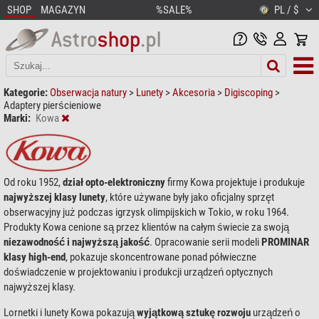
SHOP
MAGAZYN
%SALE%
PL / $
Kategorie:
Obserwacja natury
>
Lunety
>
Akcesoria
>
Digiscoping
>
Adaptery pierścieniowe
Marki:
Kowa
Od roku 1952,
dział opto-elektroniczny
firmy Kowa projektuje i produkuje
najwyższej klasy lunety
, które używane były jako oficjalny sprzęt
obserwacyjny już podczas igrzysk olimpijskich w Tokio, w roku 1964.
Produkty Kowa cenione są przez klientów na całym świecie za swoją
niezawodność i najwyższą jakość
. Opracowanie serii modeli
PROMINAR
klasy high-end
, pokazuje skoncentrowane ponad półwieczne
doświadczenie w projektowaniu i produkcji urządzeń optycznych
najwyższej klasy.
Lornetki i lunety Kowa pokazują
wyjątkową sztukę rozwoju
urządzeń o