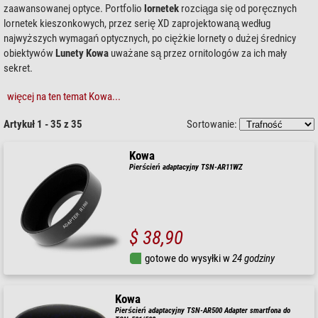
zaawansowanej optyce. Portfolio
lornetek
rozciąga się od poręcznych
lornetek kieszonkowych, przez serię XD zaprojektowaną według
najwyższych wymagań optycznych, po ciężkie lornety o dużej średnicy
obiektywów
Lunety Kowa
uważane są przez ornitologów za ich mały
sekret.
więcej na ten temat Kowa...
Artykuł 1 - 35 z 35
Sortowanie:
Kowa
Pierścień adaptacyjny TSN-AR11WZ
$ 38,90
gotowe do wysyłki w
24 godziny
Kowa
Pierścień adaptacyjny TSN-AR500 Adapter smartfona do