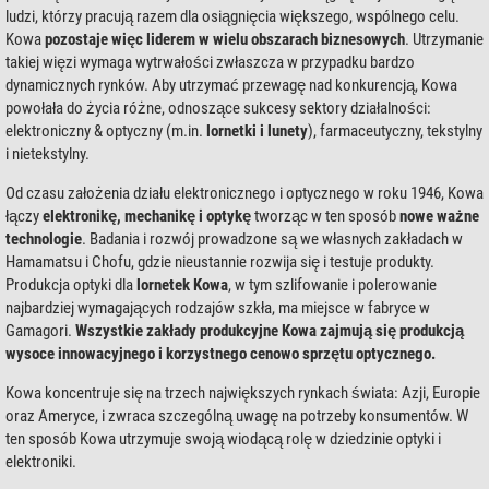
ludzi, którzy pracują razem dla osiągnięcia większego, wspólnego celu.
Kowa
pozostaje więc liderem w wielu obszarach biznesowych
. Utrzymanie
takiej więzi wymaga wytrwałości zwłaszcza w przypadku bardzo
dynamicznych rynków. Aby utrzymać przewagę nad konkurencją, Kowa
powołała do życia różne, odnoszące sukcesy sektory działalności:
elektroniczny & optyczny (m.in.
lornetki i lunety
), farmaceutyczny, tekstylny
i nietekstylny.
Od czasu założenia działu elektronicznego i optycznego w roku 1946, Kowa
łączy
elektronikę, mechanikę i optykę
tworząc w ten sposób
nowe ważne
technologie
. Badania i rozwój prowadzone są we własnych zakładach w
Hamamatsu i Chofu, gdzie nieustannie rozwija się i testuje produkty.
Produkcja optyki dla
lornetek Kowa
, w tym szlifowanie i polerowanie
najbardziej wymagających rodzajów szkła, ma miejsce w fabryce w
Gamagori.
Wszystkie zakłady produkcyjne Kowa zajmują się produkcją
wysoce innowacyjnego i korzystnego cenowo sprzętu optycznego.
Kowa koncentruje się na trzech największych rynkach świata: Azji, Europie
oraz Ameryce, i zwraca szczególną uwagę na potrzeby konsumentów. W
ten sposób Kowa utrzymuje swoją wiodącą rolę w dziedzinie optyki i
elektroniki.