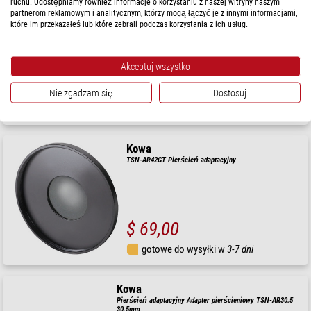
ruchu. Udostępniamy również informacje o korzystaniu z naszej witryny naszym
Kowa
partnerom reklamowym i analitycznym, którzy mogą łączyć je z innymi informacjami,
Pierścień adaptacyjny TSN-AR56-8
które im przekazałeś lub które zebrali podczas korzystania z ich usług.
Akceptuj wszystko
$ 38,90
Nie zgadzam się
Dostosuj
gotowe do wysyłki w
24 godziny
Kowa
TSN-AR42GT Pierścień adaptacyjny
$ 69,00
gotowe do wysyłki w
3-7 dni
Kowa
Pierścień adaptacyjny Adapter pierścieniowy TSN-AR30.5
30,5mm