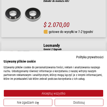
Enkoder do montażu AXJ
$ 2.070,00
gotowe do wysyłki w
1-2 tygodni
Losmandy
Gemini 2 Upgrade
Polityka prywatności
Używamy plików cookie
Używamy plików cookie do personalizowania treści, reklam i analizowania naszego
$ 2.390,00
ruchu. Udostępniamy również informacje o korzystaniu z naszej witryny naszym
partnerom reklamowym i analitycznym, którzy mogą łączyć je z innymi informacjami,
które im przekazałeś lub które zebrali podczas korzystania z ich usług.
gotowe do wysyłki w
6-10 tygodni
Akceptuj wszystko
Rowan
AZ100 GoTo System
Nie zgadzam się
Dostosuj