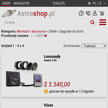
SHOP
MAGAZYN
%SALE%
PL / $
Kategorie:
Montaże i akcesoria
>
Silniki- i Upgrade do Goto
Przedziały cenowe:
> 1.160 $
Artykuł 1 - 4 z 4
Sortowanie:
Losmandy
Gemini 2 Kit
$ 3.540,00
gotowe do wysyłki w
1-2 tygodni
Vixen