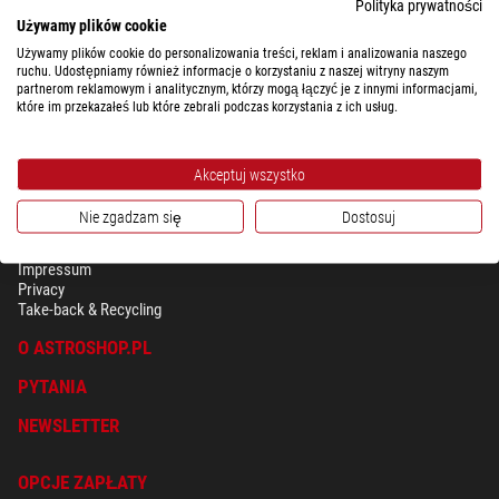
$ 60,00
Polityka prywatności
Używamy plików cookie
gotowe do wysyłki w
1-2 tygodni
Używamy plików cookie do personalizowania treści, reklam i analizowania naszego
ruchu. Udostępniamy również informacje o korzystaniu z naszej witryny naszym
partnerom reklamowym i analitycznym, którzy mogą łączyć je z innymi informacjami,
które im przekazałeś lub które zebrali podczas korzystania z ich usług.
Akceptuj wszystko
Nie zgadzam się
Dostosuj
BEZPIECZEŃSTWO & OCHRONA DANYCH OSOBISTYCH
Regulamin
Impressum
Privacy
Take-back & Recycling
O ASTROSHOP.PL
PYTANIA
NEWSLETTER
OPCJE ZAPŁATY