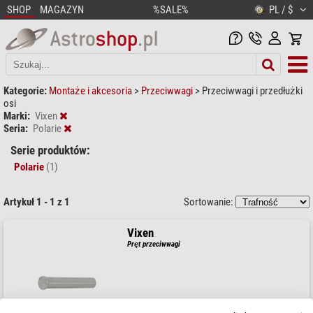
SHOP
MAGAZYN
%SALE%
PL / $
Kategorie:
Montaże i akcesoria
>
Przeciwwagi
>
Przeciwwagi i przedłużki
osi
Marki:
Vixen
Seria:
Polarie
Serie produktów:
Polarie
(1)
Artykuł 1 - 1 z 1
Sortowanie:
Vixen
Pręt przeciwwagi