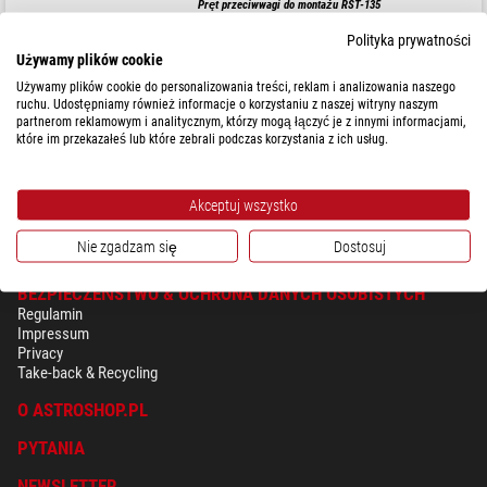
Pręt przeciwwagi do montażu RST-135
Polityka prywatności
Używamy plików cookie
Sugerowana cena detaliczna: $ 115,00
Używamy plików cookie do personalizowania treści, reklam i analizowania naszego
Nasza cena:
$ 87,00
ruchu. Udostępniamy również informacje o korzystaniu z naszej witryny naszym
partnerom reklamowym i analitycznym, którzy mogą łączyć je z innymi informacjami,
które im przekazałeś lub które zebrali podczas korzystania z ich usług.
gotowe do wysyłki w
24 godziny
Akceptuj wszystko
Nie zgadzam się
Dostosuj
BEZPIECZEŃSTWO & OCHRONA DANYCH OSOBISTYCH
Regulamin
Impressum
Privacy
Take-back & Recycling
O ASTROSHOP.PL
PYTANIA
NEWSLETTER