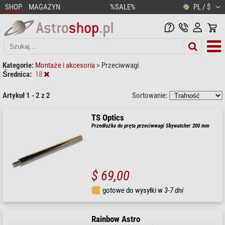
SHOP
MAGAZYN
%SALE%
PL / $
Kategorie:
Montaże i akcesoria
>
Przeciwwagi
Średnica:
18
Artykuł 1 - 2 z 2
Sortowanie:
TS Optics
Przedłużka do pręta przeciwwagi Skywatcher 200 mm
$ 69,00
gotowe do wysyłki w
3-7 dni
Rainbow Astro