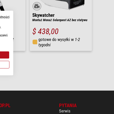
Skywatcher
atności
Montaż Monaż Solarquest AZ bez statywu
.
$ 438,00
azałeś
łki w
1-2
gotowe do wysyłki w
1-2
tygodni
OP.PL
PYTANIA
Serwis