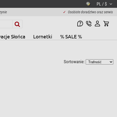
PL / $
zynie
✓
Osobiste doradztwo oraz serwis
acje Słońca
Lornetki
% SALE %
Sortowanie: