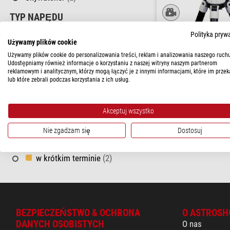
TYP NAPĘDU
Skywatcher
Koło ślimakowe
(2)
Polityka pryw
Montaż Solarquest AZ
Używamy plików cookie
STATYW
Używamy plików cookie do personalizowania treści, reklam i analizowania naszego ruchu
$ 580,00
Udostępniamy również informacje o korzystaniu z naszej witryny naszym partnerom
Statyw
(1)
reklamowym i analitycznym, którzy mogą łączyć je z innymi informacjami, które im przek
gotowe do wysy
lub które zebrali podczas korzystania z ich usług.
Bez Statywu
(1)
tygodni
CENA
Akceptuj wszystko
350 - 580 $
(2)
Nie zgadzam się
Dostosuj
DOSTĘPNOŚĆ
w krótkim terminie
(2)
BEZPIECZEŃSTWO & OCHRONA
O ASTROSH
DANYCH OSOBISTYCH
O nas