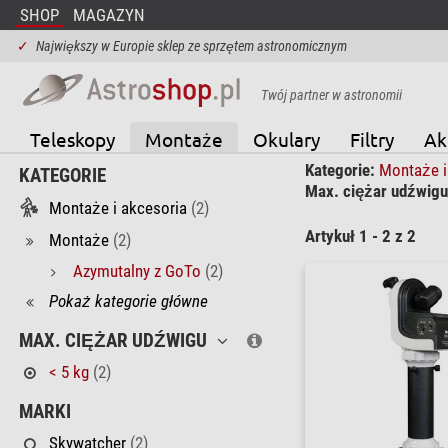
SHOP
MAGAZYN
✓
Największy w Europie sklep ze sprzętem astronomicznym
Twój partner w astronomii
Teleskopy
Montaże
Okulary
Filtry
Ak
Kategorie:
Montaże i
KATEGORIE
Max. ciężar udźwigu
Montaże i akcesoria
(2)
Artykuł 1 - 2 z 2
Montaże
(2)
Azymutalny z GoTo
(2)
Pokaż kategorie główne
MAX. CIĘŻAR UDŹWIGU
< 5 kg
(2)
MARKI
Skywatcher
(2)