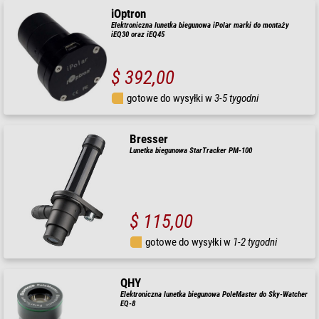
iOptron
Elektroniczna lunetka biegunowa iPolar marki do montaży
iEQ30 oraz iEQ45
$ 392,00
gotowe do wysyłki w
3-5 tygodni
Bresser
Lunetka biegunowa StarTracker PM-100
$ 115,00
gotowe do wysyłki w
1-2 tygodni
QHY
Elektroniczna lunetka biegunowa PoleMaster do Sky-Watcher
EQ-8