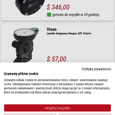
$ 346,00
gotowe do wysyłki w
24 godziny
Vixen
Lunetka biegunowa Kompas QPL Polarie
$ 57,00
gotowe do wysyłki w
1-2 tygodni
Polityka prywatności
Używamy plików cookie
Używamy plików cookie do personalizowania treści, reklam i analizowania naszego
Vixen
ruchu. Udostępniamy również informacje o korzystaniu z naszej witryny naszym
Lunetka biegunowa Polarie U PF-L II
partnerom reklamowym i analitycznym, którzy mogą łączyć je z innymi informacjami,
które im przekazałeś lub które zebrali podczas korzystania z ich usług.
Akceptuj wszystko
$ 376,00