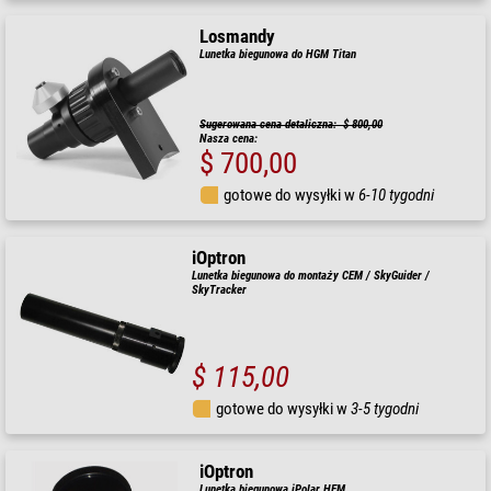
Losmandy
Lunetka biegunowa do HGM Titan
Sugerowana cena detaliczna: $ 800,00
Nasza cena:
$ 700,00
gotowe do wysyłki w
6-10 tygodni
iOptron
Lunetka biegunowa do montaży CEM / SkyGuider /
SkyTracker
$ 115,00
gotowe do wysyłki w
3-5 tygodni
iOptron
Lunetka biegunowa iPolar HEM