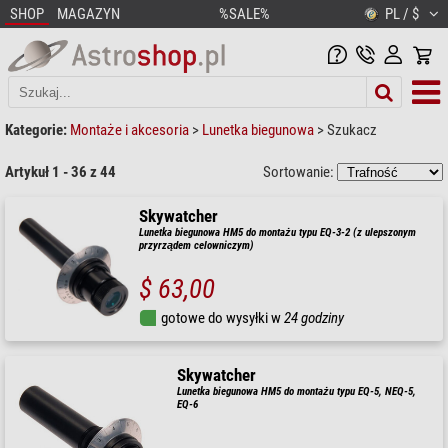
SHOP
MAGAZYN
%SALE%
PL / $
Kategorie:
Montaże i akcesoria
>
Lunetka biegunowa
>
Szukacz
Artykuł 1 - 36 z 44
Sortowanie:
Skywatcher
Lunetka biegunowa HM5 do montażu typu EQ-3-2 (z ulepszonym
przyrządem celowniczym)
$ 63,00
gotowe do wysyłki w
24 godziny
Skywatcher
Lunetka biegunowa HM5 do montażu typu EQ-5, NEQ-5,
EQ-6