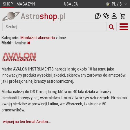
SHOP
MAGAZYN
%SALE%
PL / $
Kategorie:
Montaże i akcesoria
>
Inne
Marki:
Avalon
Marka AVALON INSTRUMENTS narodziła się około 10 lat temu jako
innowacyjny produkt wysokiej jakości, skierowany zarówno do amatorów,
jak i profesjonalnej branży astronomicznej.
Marka należy do DS Group, firmy, która od 40 lata działa w branży
mechaniki precyzyjnej, wzornictwa i form z tworzyw sztucznych. Firma ma
swoją siedzibę w prowincji Latina, we Włoszech, i zatrudnia 50
pracowników.
więcej na ten temat Avalon...