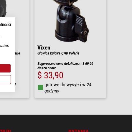
atności
.
azałeś
Vixen
s QPL Polarie
Głowica kulowa QHD Polarie
Sugerowana cena detaliczna: $ 69,00
Nasza cena:
$ 33,90
łki w
1-2
gotowe do wysyłki w
24
godziny
OP.PL
PYTANIA