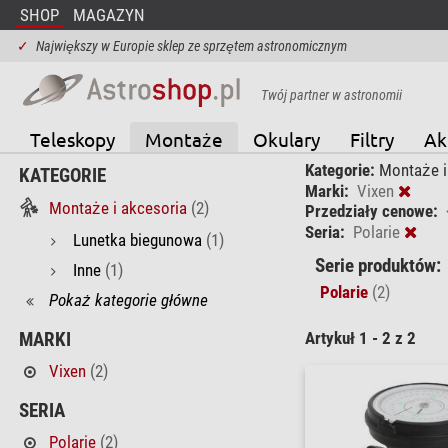
SHOP
MAGAZYN
✓
Największy w Europie sklep ze sprzętem astronomicznym
Twój partner w astronomii
Teleskopy
Montaże
Okulary
Filtry
Ak
Kategorie:
Montaże i
KATEGORIE
Marki:
Vixen
Montaże i akcesoria
(2)
Przedziały cenowe:
Seria:
Polarie
Lunetka biegunowa
(1)
Serie produktów:
Inne
(1)
Polarie
(2)
Pokaż kategorie główne
Artykuł 1 - 2 z 2
MARKI
Vixen
(2)
SERIA
Polarie
(2)