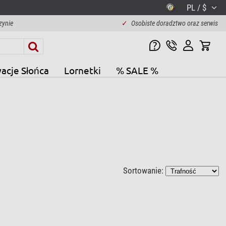
PL / $
zynie
✓
Osobiste doradztwo oraz serwis
acje Słońca
Lornetki
% SALE %
Sortowanie: