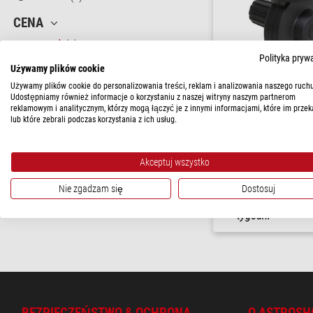
CENA
< 60 $
(2)
Polityka pryw
Używamy plików cookie
DOSTĘPNOŚĆ
Używamy plików cookie do personalizowania treści, reklam i analizowania naszego ruchu
w magazynie
(1)
Udostępniamy również informacje o korzystaniu z naszej witryny naszym partnerom
reklamowym i analitycznym, którzy mogą łączyć je z innymi informacjami, które im przek
Vixen
w krótkim terminie
(1)
lub które zebrali podczas korzystania z ich usług.
Lunetka biegunowa Kompa
Akceptuj wszystko
$ 57,00
Nie zgadzam się
Dostosuj
gotowe do wysy
tygodni
BEZPIECZEŃSTWO & OCHRONA
O ASTROSH