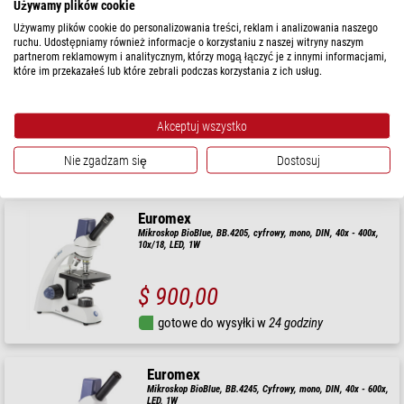
gotowe do wysyłki w
1-2 tygodni
Używamy plików cookie
Używamy plików cookie do personalizowania treści, reklam i analizowania naszego
ruchu. Udostępniamy również informacje o korzystaniu z naszej witryny naszym
Euromex
partnerom reklamowym i analitycznym, którzy mogą łączyć je z innymi informacjami,
które im przekazałeś lub które zebrali podczas korzystania z ich usług.
Mikroskop EC.1607, bino, Cyfrowy, 40x-600x, DL, LED, 10x/18
mm, 5 MP
Akceptuj wszystko
$ 1.150,00
Nie zgadzam się
Dostosuj
gotowe do wysyłki w
1-2 tygodni
Euromex
Mikroskop BioBlue, BB.4205, cyfrowy, mono, DIN, 40x - 400x,
10x/18, LED, 1W
$ 900,00
gotowe do wysyłki w
24 godziny
Euromex
Mikroskop BioBlue, BB.4245, Cyfrowy, mono, DIN, 40x - 600x,
LED, 1W