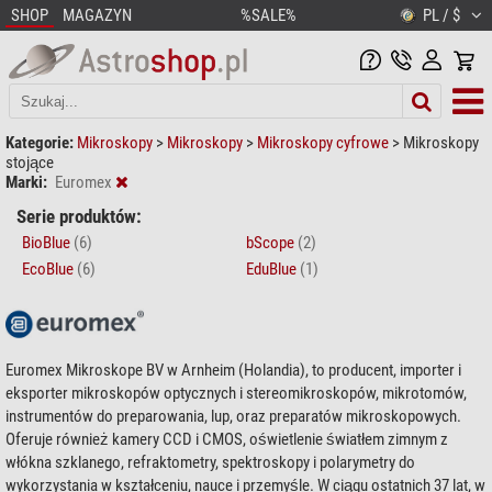
SHOP
MAGAZYN
%SALE%
PL / $
Kategorie:
Mikroskopy
>
Mikroskopy
>
Mikroskopy cyfrowe
>
Mikroskopy
stojące
Marki:
Euromex
Serie produktów:
BioBlue
(6)
bScope
(2)
EcoBlue
(6)
EduBlue
(1)
Euromex Mikroskope BV w Arnheim (Holandia), to producent, importer i
eksporter mikroskopów optycznych i stereomikroskopów, mikrotomów,
instrumentów do preparowania, lup, oraz preparatów mikroskopowych.
Oferuje również kamery CCD i CMOS, oświetlenie światłem zimnym z
włókna szklanego, refraktometry, spektroskopy i polarymetry do
wykorzystania w kształceniu, nauce i przemyśle. W ciągu ostatnich 37 lat, w