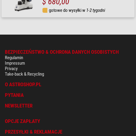
$ 680,00
gotowe do wysyłki w
1-2 tygodni
BEZPIECZEŃSTWO & OCHRONA DANYCH OSOBISTYCH
Regulamin
Impressum
Privacy
Take-back & Recycling
O ASTROSHOP.PL
PYTANIA
NEWSLETTER
OPCJE ZAPŁATY
PRZESYŁKI & REKLAMACJE