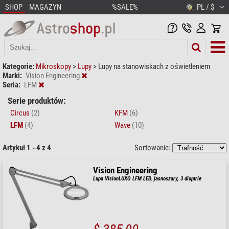
SHOP
MAGAZYN
%SALE%
PL / $
Kategorie:
Mikroskopy
>
Lupy
>
Lupy na stanowiskach z oświetleniem
Marki:
Vision Engineering
Seria:
LFM
Serie produktów:
Circus
(2)
KFM
(6)
LFM
(4)
Wave
(10)
Artykuł 1 - 4 z 4
Sortowanie:
Vision Engineering
Lupa VisionLUXO LFM LED, jasnoszary, 3 dioptrie