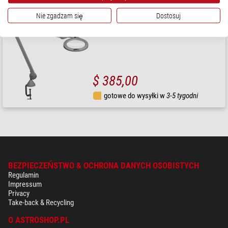
Nie zgadzam się
Dostosuj
Vision Engineering
Lupa VisionLUXO LFM LED, biały, 3,0 dioptrie
$ 385,00
gotowe do wysyłki w
3-5 tygodni
BEZPIECZEŃSTWO & OCHRONA DANYCH OSOBISTYCH
Regulamin
Impressum
Privacy
Take-back & Recycling
O ASTROSHOP.PL