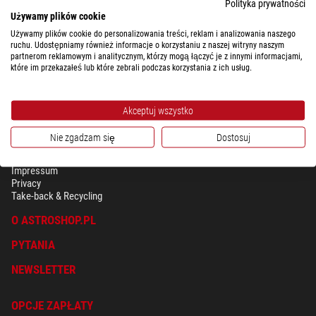
Polityka prywatności
Używamy plików cookie
Używamy plików cookie do personalizowania treści, reklam i analizowania naszego
ruchu. Udostępniamy również informacje o korzystaniu z naszej witryny naszym
partnerom reklamowym i analitycznym, którzy mogą łączyć je z innymi informacjami,
które im przekazałeś lub które zebrali podczas korzystania z ich usług.
Akceptuj wszystko
Nie zgadzam się
Dostosuj
BEZPIECZEŃSTWO & OCHRONA DANYCH OSOBISTYCH
Regulamin
Impressum
Privacy
Take-back & Recycling
O ASTROSHOP.PL
PYTANIA
NEWSLETTER
OPCJE ZAPŁATY