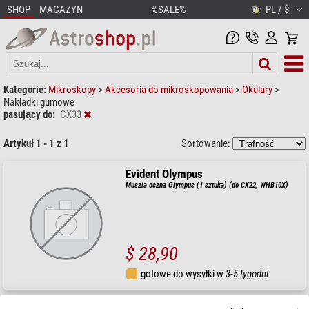
SHOP
MAGAZYN
%SALE%
PL / $
Kategorie:
Mikroskopy
>
Akcesoria do mikroskopowania
>
Okulary
>
Nakładki gumowe
pasujący do:
CX33
Artykuł 1 - 1 z 1
Sortowanie:
Evident Olympus
Muszla oczna Olympus (1 sztuka) (do CX22, WHB10X)
$ 28,90
gotowe do wysyłki w
3-5 tygodni