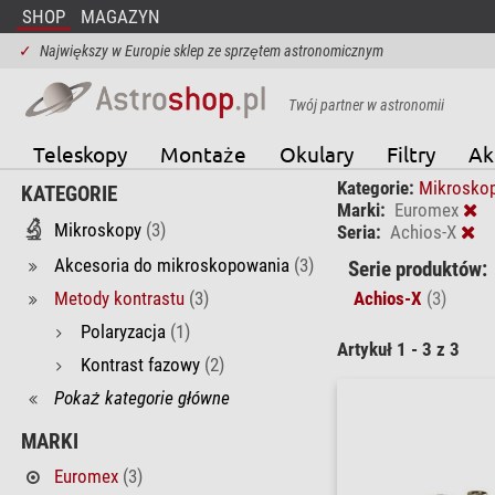
SHOP
MAGAZYN
✓
Największy w Europie sklep ze sprzętem astronomicznym
Twój partner w astronomii
Teleskopy
Montaże
Okulary
Filtry
Ak
Kategorie:
Mikrosko
KATEGORIE
Marki:
Euromex
Mikroskopy
(3)
Seria:
Achios-X
Akcesoria do mikroskopowania
(3)
Serie produktów:
Metody kontrastu
(3)
Achios-X
(3)
Polaryzacja
(1)
Artykuł 1 - 3 z 3
Kontrast fazowy
(2)
Pokaż kategorie główne
MARKI
Euromex
(3)