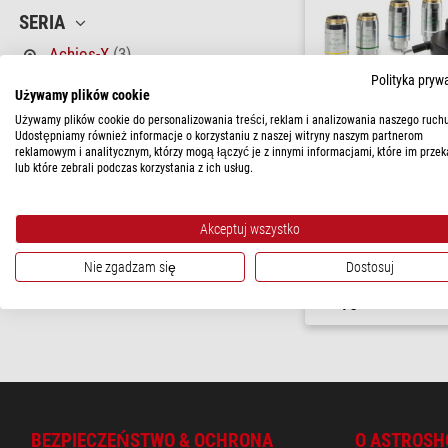
SERIA
Achios-X
(3)
Polityka pryw
CENA
Używamy plików cookie
Używamy plików cookie do personalizowania treści, reklam i analizowania naszego ruchu
120 - 230 $
(1)
Udostępniamy również informacje o korzystaniu z naszej witryny naszym partnerom
Euromex
580 - 1.150 $
(1)
reklamowym i analitycznym, którzy mogą łączyć je z innymi informacjami, które im przek
Zestaw kontrastu fazoweg
lub które zebrali podczas korzystania z ich usług.
AX.9126: kondensor fazow
> 2.310 $
(1)
obiektywy PLPHi 10/20/S
w oleju, teleskop, zielony fi
DOSTĘPNOŚĆ
Akceptuj wszystko
$ 2.700,00
w krótkim terminie
(3)
Nie zgadzam się
Dostosuj
gotowe do wysy
tygodni
BEZPIECZEŃSTWO & OCHRONA
O ASTROSH