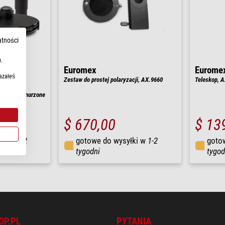
atności
.
Euromex
Eurome
azałeś
o Zernike,
Zestaw do prostej polaryzacji, AX.9660
Teleskop, 
y Zernike,
40/S100 zanurzone
ltr
$ 670,00
$ 13
łki w
1-2
gotowe do wysyłki w
1-2
goto
tygodni
tygod
OP.PL
PYTANIA