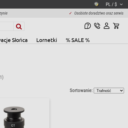
PL / $
zynie
✓
Osobiste doradztwo oraz serwis
acje Słońca
Lornetki
% SALE %
1)
Sortowanie: