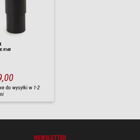
x
AX.9148
9,00
we do wysyłki w
1-2
ni
NEWSLETTER