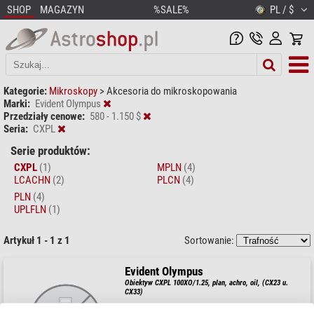
SHOP
MAGAZYN
%SALE%
PL / $
Kategorie:
Mikroskopy
>
Akcesoria do mikroskopowania
Marki:
Evident Olympus
Przedziały cenowe:
580 - 1.150 $
Seria:
CXPL
Serie produktów:
CXPL
(1)
MPLN
(4)
LCACHN
(2)
PLCN
(4)
PLN
(4)
UPLFLN
(1)
Artykuł 1 - 1 z 1
Sortowanie:
Evident Olympus
Obiektyw CXPL 100XO/1.25, plan, achro, oil, (CX23 u.
CX33)