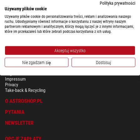
Polityka prywatności
Używamy plików cookie
$ 740,00
Używamy plików cookie do personalizowania treści, reklam i analizowania naszego
ruchu. Udostępniamy również informacje o korzystaniu z naszej witryny naszym
gotowe do wysyłki w
3-5 tygodni
partnerom reklamowym i analitycznym, którzy mogą łączyć je z innymi informacjami,
które im przekazałeś lub które zebrali podczas korzystania z ich usług.
Akceptuj wszystko
Nie zgadzam się
Dostosuj
BEZPIECZEŃSTWO & OCHRONA DANYCH OSOBISTYCH
Regulamin
Impressum
Privacy
Take-back & Recycling
O ASTROSHOP.PL
PYTANIA
NEWSLETTER
OPCJE ZAPŁATY