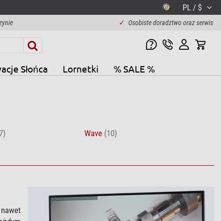
PL / $
zynie
✓
Osobiste doradztwo oraz serwis
acje Słońca
Lornetki
% SALE %
7)
Wave
(10)
 nawet