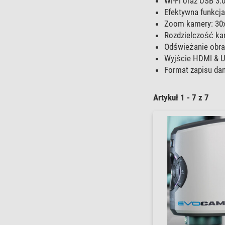
Wi-Fi oraz USB 3.
Efektywna funkcja
Zoom kamery: 30x
Rozdzielczość ka
Odświeżanie obraz
Wyjście HDMI & U
Format zapisu dan
Artykuł 1 - 7 z 7