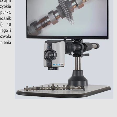
każdym
zybkie
punkt.
 nośnik
i). 10
iego i
ozwala
nienia