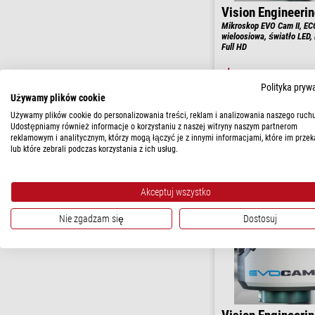
Vision Engineeri
Mikroskop EVO Cam II, EC
wieloosiowa, światło LED,
Full HD
$ 16.900,0
Polityka pryw
Używamy plików cookie
gotowe do wysy
tygodni
Używamy plików cookie do personalizowania treści, reklam i analizowania naszego ruchu
Udostępniamy również informacje o korzystaniu z naszej witryny naszym partnerom
reklamowym i analitycznym, którzy mogą łączyć je z innymi informacjami, które im przek
lub które zebrali podczas korzystania z ich usług.
Akceptuj wszystko
Nie zgadzam się
Dostosuj