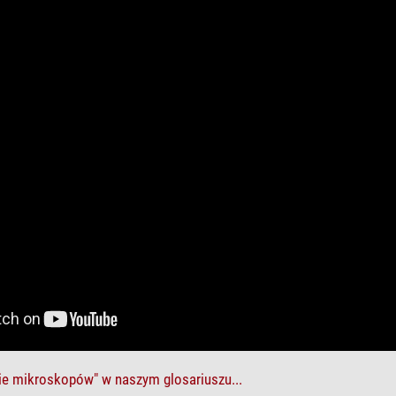
ie mikroskopów" w naszym glosariuszu...