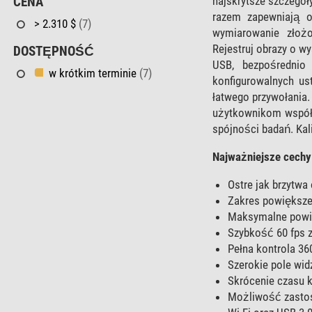
najskrytsze szczegół
CENA
razem zapewniają o
> 2.310 $
(7)
wymiarowanie złoż
Rejestruj obrazy o w
DOSTĘPNOŚĆ
USB, bezpośrednio
w krótkim terminie
(7)
konfigurowalnych us
łatwego przywołania
użytkownikom współd
spójności badań. Kal
Najważniejsze cechy
Ostre jak brzytwa
Zakres powiększen
Maksymalne powi
Szybkość 60 fps 
Pełna kontrola 36
Szerokie pole wid
Skrócenie czasu k
Możliwość zastos