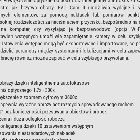
y. Powiększenie optyczne do 300x oraz inteligentny autofokus za 
stre jak brzytwa obrazy. EVO Cam II umożliwia wydajne i s
onych elementów, za pomocą nakładek lub pomiarów punkt-
ysokiej rozdzielczości za naciśnięciem przycisku, bezpośrednio na
 na komputer, czy wysyłając je bezprzewodowo (opcja Wi-F
tawień wstępnych umożliwia zapamiętanie kamery w celu szybk
. Ustawienia wstępne mogą być eksportowane i importowane, co p
zielić parametry między systemami i lokalizacjami w celu zapew
ibrację również można zapisać w celu szybkiego przywołania.
 obrazy dzięki inteligentnemu autofokusowi
ia optycznego 1,7x - 300x
ększenie z zoomem cyfrowym 3600x
zapewnia wyraźne obrazy bez rozmycia spowodowanego ruchem
0° bez konieczności przesuwania obiektów i próbek
zenia i duża odległość robocza
onfiguracji dzięki 10 ustawieniom wstępnym
owania niestandardowych nakładek