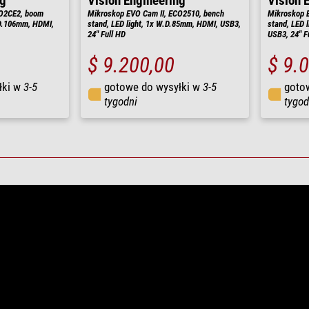
ng
Vision Engineering
Vision 
CO2CE2, boom
Mikroskop EVO Cam II, ECO2510, bench
Mikroskop 
.D.106mm, HDMI,
stand, LED light, 1x W.D.85mm, HDMI, USB3,
stand, LED 
24" Full HD
USB3, 24" F
$ 9.200,00
$ 9.
łki w
3-5
gotowe do wysyłki w
3-5
goto
tygodni
tygod