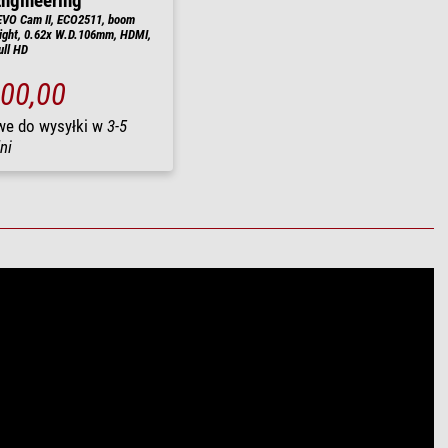
Engineering
EVO Cam II, ECO2511, boom
light, 0.62x W.D.106mm, HDMI,
ull HD
000,00
we do wysyłki w
3-5
ni