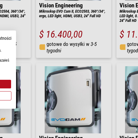
ng
Vision Engineering
Vision 
O2504, 360°/34°,
Mikroskop EVO Cam II, ECO2503, 360°/34°,
Mikroskop E
 HDMI, USB3, 24"
ergo, LED light, HDMI, USB3, 24" Full HD
LED light, 
24" Full HD
0
$ 16.400,00
$ 11
atności
łki w
3-5
gotowe do wysyłki w
3-5
goto
tygodni
tygod
.
azałeś