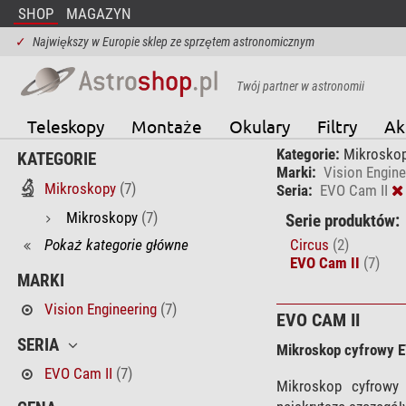
SHOP
MAGAZYN
✓
Największy w Europie sklep ze sprzętem astronomicznym
Twój partner w astronomii
Teleskopy
Montaże
Okulary
Filtry
Ak
Kategorie:
Mikrosko
KATEGORIE
Marki:
Vision Engine
Mikroskopy
(7)
Seria:
EVO Cam II
Mikroskopy
(7)
Serie produktów:
Pokaż kategorie główne
Circus
(2)
EVO Cam II
(7)
MARKI
Vision Engineering
(7)
EVO CAM II
SERIA
Mikroskop cyfrowy E
EVO Cam II
(7)
Mikroskop cyfrowy