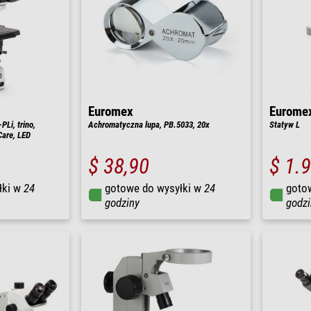
Euromex
Eurome
Li, trino,
Achromatyczna lupa, PB.5033, 20x
Statyw L
iCare, LED
$ 38,90
$ 1.
łki w
24
gotowe do wysyłki w
24
goto
godziny
godzi