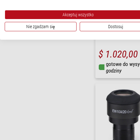
Akceptuj wszystko
Euromex
Nie zgadzam się
Dostosuj
Cyfrowy sterownik LE.199
230V f. LE.1981 i LE.1991
$ 1.020,00
gotowe do wysy
godziny