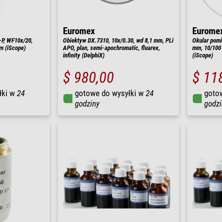
Euromex
Eurome
-P, WF10x/20,
Obiektyw DX.7310, 10x/0.30, wd 8,1 mm, PLi
Okular pom
mm (iScope)
APO, plan, semi-apochromatic, fluarex,
mm, 10/100 
infinity (DelphiX)
(iScope)
$ 980,00
$ 11
łki w
24
gotowe do wysyłki w
24
goto
godziny
godzi