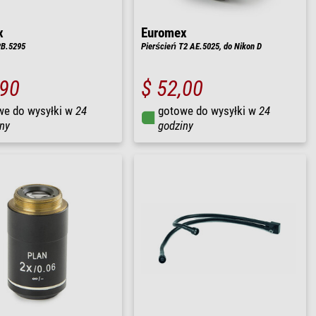
x
Euromex
PB.5295
Pierścień T2 AE.5025, do Nikon D
,90
$ 52,00
we do wysyłki w
24
gotowe do wysyłki w
24
ny
godziny