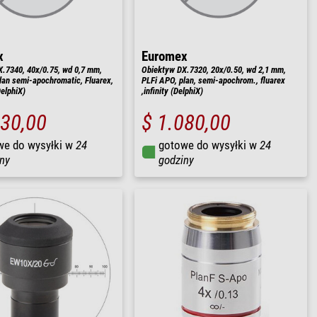
x
Euromex
.7340, 40x/0.75, wd 0,7 mm,
Obiektyw DX.7320, 20x/0.50, wd 2,1 mm,
lan semi-apochromatic, Fluarex,
PLFi APO, plan, semi-apochrom., fluarex
DelphiX)
,infinity (DelphiX)
230,00
$ 1.080,00
we do wysyłki w
24
gotowe do wysyłki w
24
ny
godziny