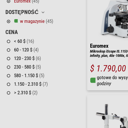
Euromex
(45)
DOSTĘPNOŚĆ
w magazynie
(45)
CENA
< 60 $
(16)
Euromex
60 - 120 $
(4)
Mikroskop iScope IS.1153-P
infinity, plan, 40x-1000x, 
120 - 230 $
(6)
$ 1.790,00
230 - 580 $
(5)
580 - 1.150 $
(5)
gotowe do wysy
godziny
1.150 - 2.310 $
(7)
> 2.310 $
(2)