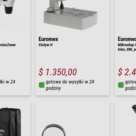
Euromex
Eurome
exiusZoom
Statyw H
Mikroskop i
trino, DIN, 
$ 1.350,00
$ 2.
łki w
24
gotowe do wysyłki w
24
goto
godziny
godzi