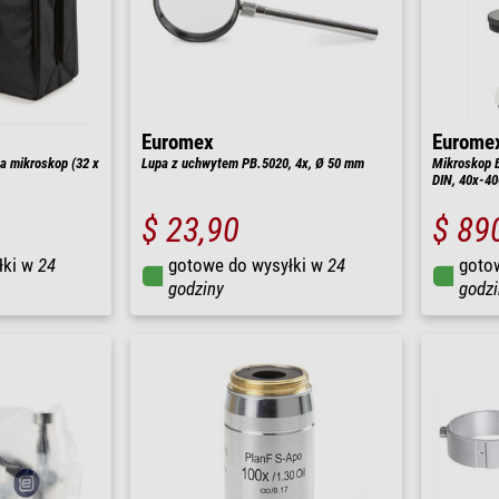
Euromex
Eurome
a mikroskop (32 x
Lupa z uchwytem PB.5020, 4x, Ø 50 mm
Mikroskop 
DIN, 40x-40
$ 23,90
$ 89
łki w
24
gotowe do wysyłki w
24
goto
godziny
godzi