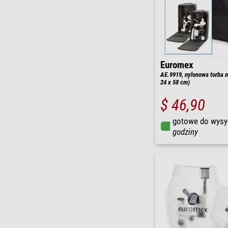
Euromex
AE.9919, nylonowa torba n
24 x 58 cm)
$ 46,90
gotowe do wysy
godziny