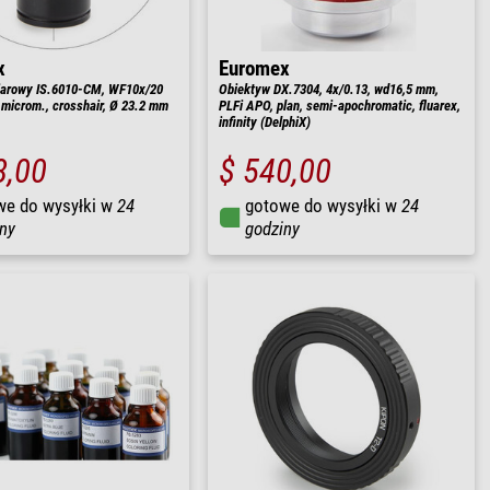
x
Euromex
iarowy IS.6010-CM, WF10x/20
Obiektyw DX.7304, 4x/0.13, wd16,5 mm,
microm., crosshair, Ø 23.2 mm
PLFi APO, plan, semi-apochromatic, fluarex,
infinity (DelphiX)
8,00
$ 540,00
we do wysyłki w
24
gotowe do wysyłki w
24
ny
godziny