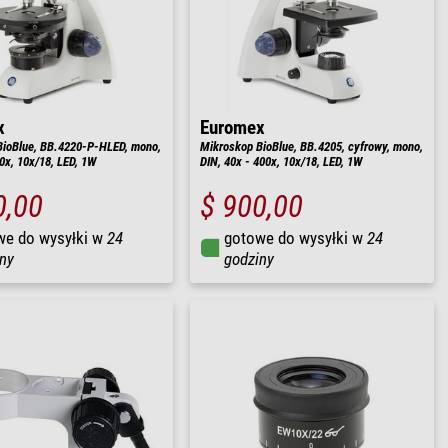
x
Euromex
BioBlue, BB.4220-P-HLED, mono,
Mikroskop BioBlue, BB.4205, cyfrowy, mono,
0x, 10x/18, LED, 1W
DIN, 40x - 400x, 10x/18, LED, 1W
0,00
$ 900,00
we do wysyłki w
24
gotowe do wysyłki w
24
ny
godziny