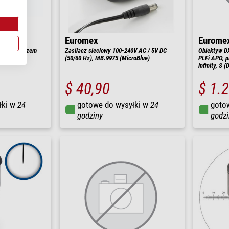
Euromex
Eurome
3 z zasilaczem
Zasilacz sieciowy 100-240V AC / 5V DC
Obiektyw DX
(50/60 Hz), MB.9975 (MicroBlue)
PLFi APO, p
infinity, S (
$ 40,90
$ 1.
łki w
24
gotowe do wysyłki w
24
goto
godziny
godzi