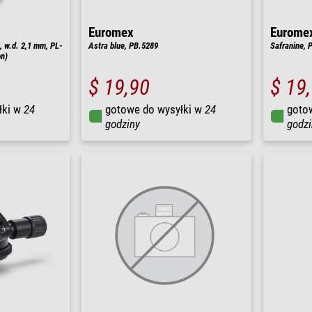
Euromex
Eurome
, w.d. 2,1 mm, PL-
Astra blue, PB.5289
Safranine, 
on)
$ 19,90
$ 19
łki w
24
gotowe do wysyłki w
24
goto
godziny
godzi