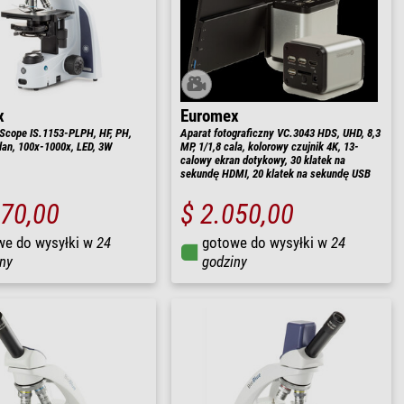
x
Euromex
Scope IS.1153-PLPH, HF, PH,
Aparat fotograficzny VC.3043 HDS, UHD, 8,3
plan, 100x-1000x, LED, 3W
MP, 1/1,8 cala, kolorowy czujnik 4K, 13-
calowy ekran dotykowy, 30 klatek na
sekundę HDMI, 20 klatek na sekundę USB
470,00
$ 2.050,00
we do wysyłki w
24
gotowe do wysyłki w
24
ny
godziny