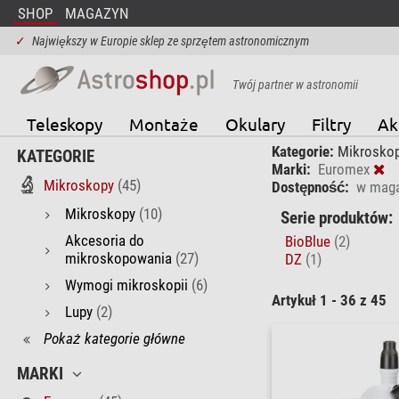
SHOP
MAGAZYN
✓
Największy w Europie sklep ze sprzętem astronomicznym
Twój partner w astronomii
Teleskopy
Montaże
Okulary
Filtry
Ak
Kategorie:
Mikrosko
KATEGORIE
Marki:
Euromex
Mikroskopy
(45)
Dostępność:
w maga
Mikroskopy
(10)
Serie produktów:
Akcesoria do
BioBlue
(2)
mikroskopowania
(27)
DZ
(1)
Wymogi mikroskopii
(6)
Artykuł 1 - 36 z 45
Lupy
(2)
Pokaż kategorie główne
MARKI