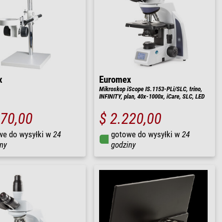
x
Euromex
Mikroskop iScope IS.1153-PLi/SLC, trino,
INFINITY, plan, 40x-1000x, iCare, SLC, LED
970,00
$ 2.220,00
we do wysyłki w
24
gotowe do wysyłki w
24
ny
godziny