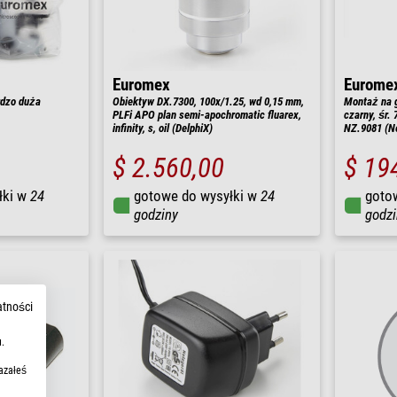
Euromex
Eurome
rdzo duża
Obiektyw DX.7300, 100x/1.25, wd 0,15 mm,
Montaż na g
PLFi APO plan semi-apochromatic fluarex,
czarny, śr.
infinity, s, oil (DelphiX)
NZ.9081 (N
$ 2.560,00
$ 19
łki w
24
gotowe do wysyłki w
24
goto
godziny
godzi
atności
.
azałeś