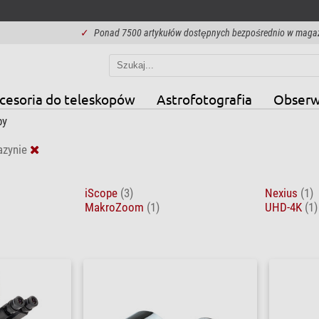
✓
Ponad 7500 artykułów dostępnych bezpośrednio w maga
cesoria do teleskopów
Astrofotografia
Obserw
py
zynie
iScope
(3)
Nexius
(1)
MakroZoom
(1)
UHD-4K
(1)