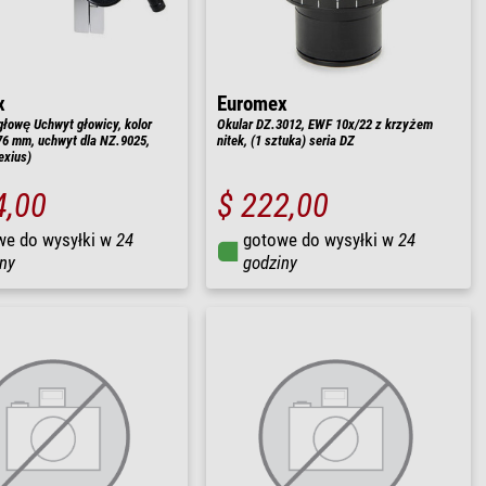
x
Euromex
łowę Uchwyt głowicy, kolor
Okular DZ.3012, EWF 10x/22 z krzyżem
 76 mm, uchwyt dla NZ.9025,
nitek, (1 sztuka) seria DZ
exius)
4,00
$ 222,00
we do wysyłki w
24
gotowe do wysyłki w
24
ny
godziny