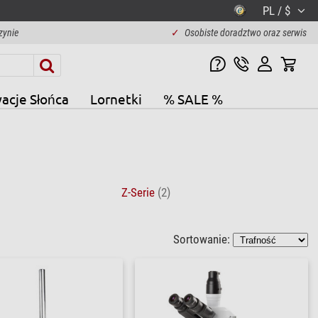
PL / $
zynie
✓
Osobiste doradztwo oraz serwis
acje Słońca
Lornetki
% SALE %
Z-Serie
(2)
Sortowanie: