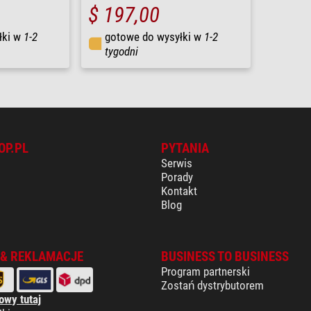
$ 197,00
łki w
1-2
gotowe do wysyłki w
1-2
tygodni
OP.PL
PYTANIA
Serwis
Porady
Kontakt
Blog
 & REKLAMACJE
BUSINESS TO BUSINESS
Program partnerski
Zostań dystrybutorem
owy tutaj