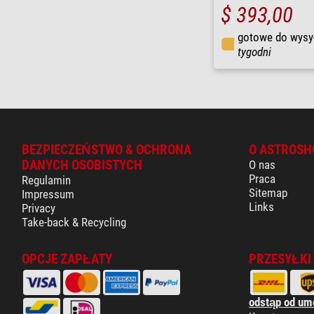
$ 393,00
gotowe do wysy
tygodni
BEZPIECZEŃSTWO & OCHRONA
O ASTROSH
DANYCH OSOBISTYCH
O nas
Praca
Regulamin
Sitemap
Impressum
Links
Privacy
Take-back & Recycling
OPCJE ZAPŁATY
PRZESYŁKI
odstąp od um