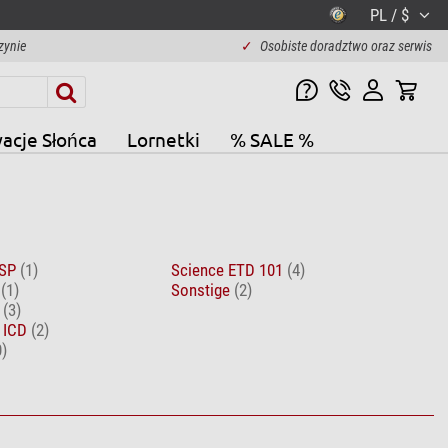
PL / $
zynie
✓
Osobiste doradztwo oraz serwis
acje Słońca
Lornetki
% SALE %
 SP
(1)
Science ETD 101
(4)
r
(1)
Sonstige
(2)
r
(3)
r ICD
(2)
0)