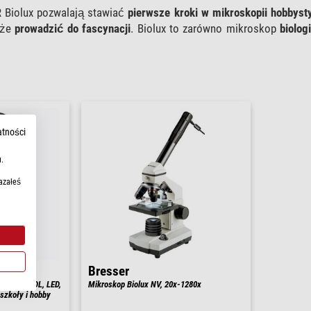
 Biolux pozwalają stawiać
pierwsze kroki w mikroskopii hobbyst
oże
prowadzić do fascynacji
.
Biolux to zarówno mikroskop
biolog
atności
.
azałeś
Bresser
1125x, AL/DL, LED,
Mikroskop Biolux NV, 20x-1280x
szkoły i hobby