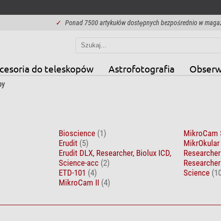
✓
Ponad 7500 artykułów dostępnych bezpośrednio w maga
cesoria do teleskopów
Astrofotografia
Obserw
py
Bioscience
(1)
MikroCam
Erudit
(5)
MikrOkula
Erudit DLX, Researcher, Biolux ICD,
Researche
Science-acc
(2)
Researche
ETD-101
(4)
Science
(1
MikroCam II
(4)