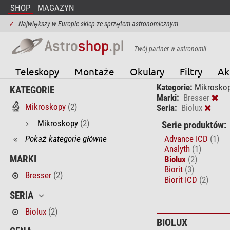
SHOP
MAGAZYN
✓
Największy w Europie sklep ze sprzętem astronomicznym
Twój partner w astronomii
Teleskopy
Montaże
Okulary
Filtry
Ak
Kategorie:
Mikrosko
KATEGORIE
Marki:
Bresser
Mikroskopy
(2)
Seria:
Biolux
Mikroskopy
(2)
Serie produktów:
Pokaż kategorie główne
Advance ICD
(1)
Analyth
(1)
MARKI
Biolux
(2)
Biorit
(3)
Bresser
(2)
Biorit ICD
(2)
SERIA
Biolux
(2)
BIOLUX