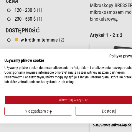
CENA
Mikroskopy BRESSER
120 - 230 $
(1)
mikrokosmosem m
binokularową.
230 - 580 $
(1)
DOSTĘPNOŚĆ
Artykuł 1 - 2 z 2
w krótkim terminie
(2)
Polityka pryw
Używamy plików cookie
Używamy plików cookie do personalizowania treści, reklam i analizowania naszego ruchu
Udostępniamy również informacje o korzystaniu z naszej witryny naszym partnerom
reklamowym i analitycznym, którzy mogą łączyć je z innymi informacjami, które im przek
lub które zebrali podczas korzystania z ich usług.
Akceptuj wszystko
Nie zgadzam się
Dostosuj
Bresser
Biolux Touch, ekran, 30x-
5 MP, HDMI, mikroskop do 