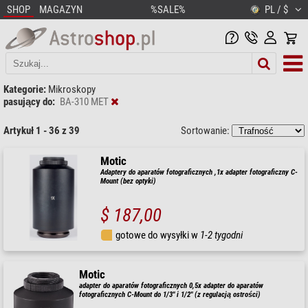
SHOP
MAGAZYN
%SALE%
PL / $
Kategorie:
Mikroskopy
pasujący do:
BA-310 MET
Artykuł 1 - 36 z 39
Sortowanie:
Motic
Adaptery do aparatów fotograficznych ,1x adapter fotograficzny C-
Mount (bez optyki)
$ 187,00
gotowe do wysyłki w
1-2 tygodni
Motic
adapter do aparatów fotograficznych 0,5x adapter do aparatów
fotograficznych C-Mount do 1/3" i 1/2" (z regulacją ostrości)