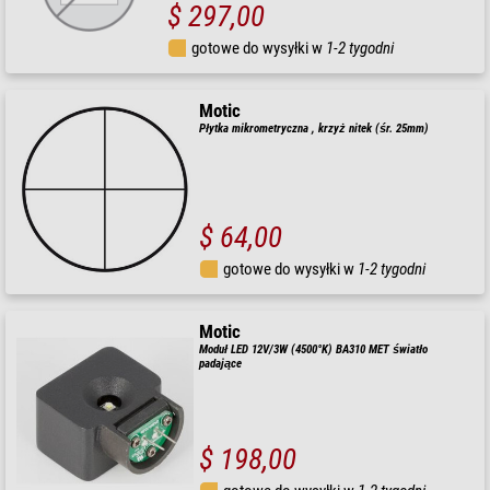
$ 297,00
gotowe do wysyłki w
1-2 tygodni
Motic
Płytka mikrometryczna , krzyż nitek (śr. 25mm)
$ 64,00
gotowe do wysyłki w
1-2 tygodni
Motic
Moduł LED 12V/3W (4500°K) BA310 MET światło
padające
$ 198,00