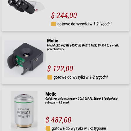
$ 244,00
gotowe do wysyłki w
1-2 tygodni
Motic
Moduł LED 6V/3W (4500°K) BA310 MET, BA310 E, światło
przechodzące
$ 122,00
gotowe do wysyłki w
1-2 tygodni
Motic
Obiektyw achromatyczny CCIS LM PL 20x/0,4 (odległość
robocza = 8,1 mm)
$ 487,00
gotowe do wysyłki w
1-2 tygodni