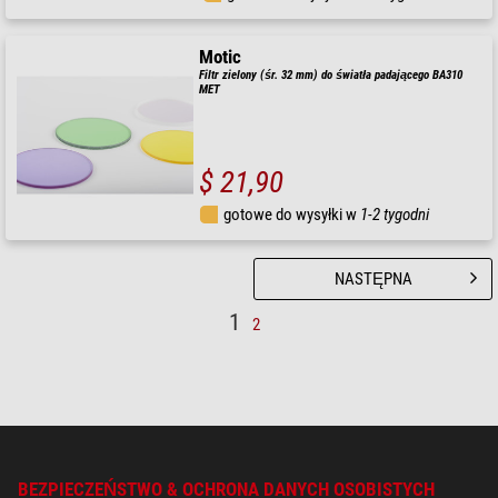
Motic
Filtr zielony (śr. 32 mm) do światła padającego BA310
MET
$ 21,90
gotowe do wysyłki w
1-2 tygodni
NASTĘPNA
1
2
BEZPIECZEŃSTWO & OCHRONA DANYCH OSOBISTYCH