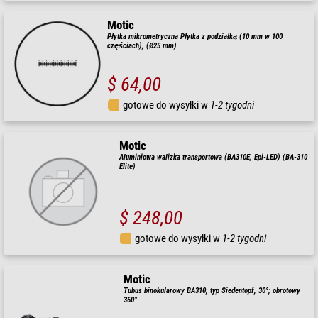
Motic
Płytka mikrometryczna Płytka z podziałką (10 mm w 100
częściach), (Ø25 mm)
$ 64,00
gotowe do wysyłki w
1-2 tygodni
Motic
Aluminiowa walizka transportowa (BA310E, Epi-LED) (BA-310
Elite)
$ 248,00
gotowe do wysyłki w
1-2 tygodni
Motic
Tubus binokularowy BA310, typ Siedentopf, 30°; obrotowy
360°