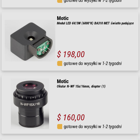
gotowe do wysyłki w
1-2 tygodni
Motic
Moduł LED 6V/3W (6000°K) BA310 MET światło padające
$ 198,00
gotowe do wysyłki w
1-2 tygodni
Motic
Okular N-WF 15x/16mm, diopter (1)
$ 160,00
gotowe do wysyłki w
1-2 tygodni