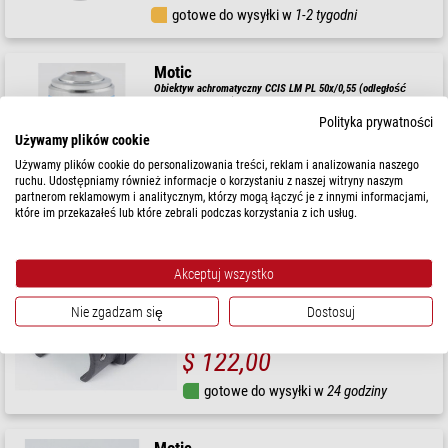
gotowe do wysyłki w
1-2 tygodni
Motic
Obiektyw achromatyczny CCIS LM PL 50x/0,55 (odległość
robocza = 8,4 mm)
Polityka prywatności
Używamy plików cookie
$ 1.170,00
Używamy plików cookie do personalizowania treści, reklam i analizowania naszego
ruchu. Udostępniamy również informacje o korzystaniu z naszej witryny naszym
Dostępny od
09.09.2026
partnerom reklamowym i analitycznym, którzy mogą łączyć je z innymi informacjami,
które im przekazałeś lub które zebrali podczas korzystania z ich usług.
Motic
Oświetlenie LED 3W do BA310MET, BA310E 6000K
Akceptuj wszystko
Nie zgadzam się
Dostosuj
$ 122,00
gotowe do wysyłki w
24 godziny