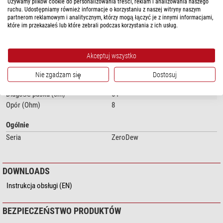
Używamy plików cookie do personalizowania treści, reklam i analizowania naszego
ruchu. Udostępniamy również informacje o korzystaniu z naszej witryny naszym
pokaż więcej...
partnerom reklamowym i analitycznym, którzy mogą łączyć je z innymi informacjami,
które im przekazałeś lub które zebrali podczas korzystania z ich usług.
DANE TECHNICZNE
Akceptuj wszystko
Wydajność
Nie zgadzam się
Dostosuj
Długość kabla (m)
1
Długość paska (cm)
64
Opór (Ohm)
8
Ogólnie
Seria
ZeroDew
DOWNLOADS
Instrukcja obsługi (EN)
BEZPIECZEŃSTWO PRODUKTÓW