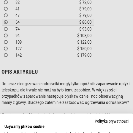
32
$ 72,00
41
$ 79,00
47
$ 79,00
64
$ 86,00
74
$ 93,00
94
$ 108,00
109
$ 122,00
127
$ 150,00
142
$ 179,00
OPIS ARTYKUŁU
Do teraz nieogrzewane odrośniki mogły tylko opóźnić zaparowanie optyki
teleskopu, ale trwale nie można było temu zapobiec. W większości
przypadków zaparowanie następuje błyskawicznie i noc obserwacyjną
mamy z głowy. Dlaczego zatem nie zastosować ogrzewania odrośników?
Opaska grzejna kieruje ciepło bezpośrednio na optykę i dzięki temu
zapobiega wszelkiemu osadzaniu się rosy -
efekt gwarantowany!
Polityka prywatności
Używamy plików cookie