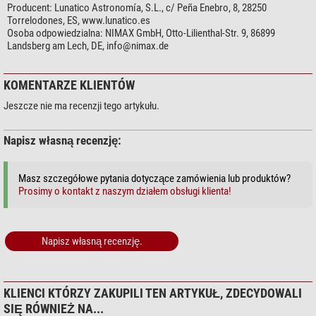
Producent:
Lunatico Astronomía, S.L., c/ Peña Enebro, 8, 28250
Torrelodones, ES, www.lunatico.es
Osoba odpowiedzialna:
NIMAX GmbH, Otto-Lilienthal-Str. 9, 86899
Landsberg am Lech, DE,
info@nimax.de
KOMENTARZE KLIENTÓW
Jeszcze nie ma recenzji tego artykułu.
Napisz własną recenzję:
Masz szczegółowe pytania dotyczące zamówienia lub produktów?
Prosimy o kontakt z naszym działem obsługi klienta!
Napisz własną recenzję.
KLIENCI KTÓRZY ZAKUPILI TEN ARTYKUŁ, ZDECYDOWALI
SIĘ RÓWNIEŻ NA...