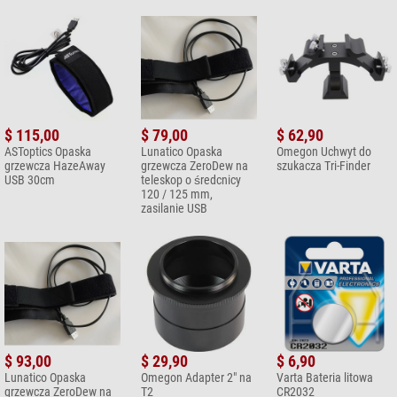
$ 115,00
$ 79,00
$ 62,90
ASToptics Opaska
Lunatico Opaska
Omegon Uchwyt do
grzewcza HazeAway
grzewcza ZeroDew na
szukacza Tri-Finder
USB 30cm
teleskop o średcnicy
120 / 125 mm,
zasilanie USB
$ 93,00
$ 29,90
$ 6,90
Lunatico Opaska
Omegon Adapter 2" na
Varta Bateria litowa
grzewcza ZeroDew na
T2
CR2032