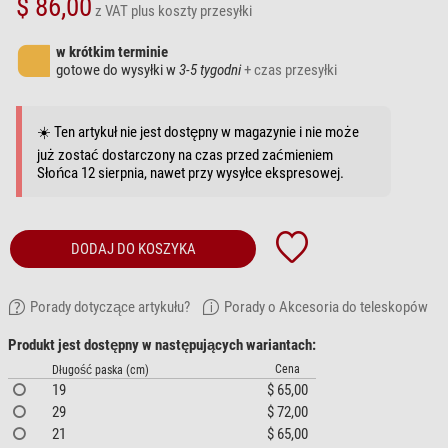
$ 86,00
z VAT
plus koszty przesyłki
w krótkim terminie
gotowe do wysyłki w
3-5 tygodni
+ czas przesyłki
☀️ Ten artykuł nie jest dostępny w magazynie i nie może
już zostać dostarczony na czas przed zaćmieniem
Słońca 12 sierpnia, nawet przy wysyłce ekspresowej.
DODAJ DO KOSZYKA
Porady dotyczące artykułu?
Porady o Akcesoria do teleskopów
Produkt jest dostępny w następujących wariantach:
Cena
Długość paska (cm)
19
$ 65,00
29
$ 72,00
21
$ 65,00