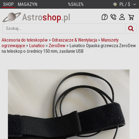
SHOP
MAGAZYN
%SALE%
PL / $
Akcesoria do teleskopów
>
Odraszacze & Wentylacja
>
Manszety
ogrzewające
>
Lunatico
>
ZeroDew
> Lunatico Opaska grzewcza ZeroDew
na teleskop o średnicy 150 mm, zasilanie USB