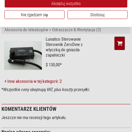
Landsberg am Lech, DE,
info@nimax.de
Akceptuj wszystko
Nie zgadzam się
Dostosuj
ZALECANE AKCESORIA
Akcesoria do teleskopów > Odraszacze & Wentylacja (3)
Lunatico Sterowanie
Sterownik ZeroDew z
wtyczką do gniazda
zapalniczki
$ 130,00*
+ Inne akcesoria w tej kategorii: 2
*
Wszystkie ceny obejmują VAT, plus koszty przesyłki.
KOMENTARZE KLIENTÓW
Jeszcze nie ma recenzji tego artykułu.