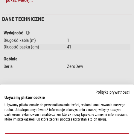
Miękka elastyczna opaska grzewcza
pokaż więcej...
Zapięcie na rzep z elastyczną gumą zapewnia pewne mocowanie
Prostopadłe mocowanie przewodu zasilającego ułatwia mocowanie
DANE TECHNICZNE
Izolowane od strony zewnętrznej. Ciepło wydziela sie tylko po
wewnętrznej stronie
Różnorodne możliwości zasilania z regulacją grzania (patrz "Polecane
Wydajność
akcesoria")
Długość kabla (m)
1
Długość paska (cm)
41
Opaski grzewcze firmy Lunatico to najlepsze produkty tego typu na rynku.
Ogólnie
Seria
ZeroDew
DOWNLOADS
Polityka prywatności
Instrukcja obsługi (EN)
Instrukcja obsługi (ES)
Używamy plików cookie
Używamy plików cookie do personalizowania treści, reklam i analizowania naszego
BEZPIECZEŃSTWO PRODUKTÓW
ruchu. Udostępniamy również informacje o korzystaniu z naszej witryny naszym
partnerom reklamowym i analitycznym, którzy mogą łączyć je z innymi informacjami,
które im przekazałeś lub które zebrali podczas korzystania z ich usług.
Producent:
Lunatico Astronomía, S.L., c/ Peña Enebro, 8, 28250
Torrelodones, ES, www.lunatico.es
Osoba odpowiedzialna:
NIMAX GmbH, Otto-Lilienthal-Str. 9, 86899