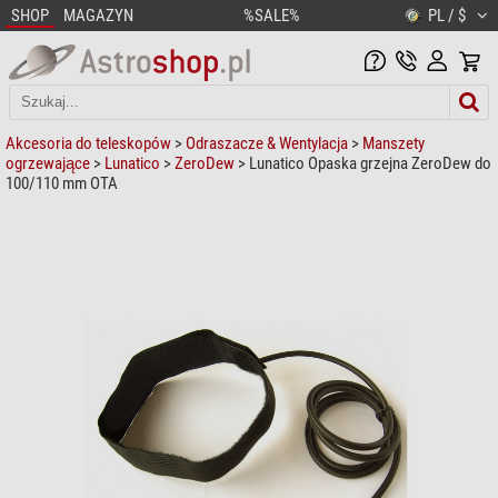
SHOP
MAGAZYN
%SALE%
PL / $
Akcesoria do teleskopów
>
Odraszacze & Wentylacja
>
Manszety
ogrzewające
>
Lunatico
>
ZeroDew
> Lunatico Opaska grzejna ZeroDew do
100/110 mm OTA