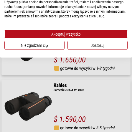
$ 1.760,00
Używamy plików cookie do personalizowania treści, reklam i analizowania naszego
ruchu. Udostępniamy również informacje o korzystaniu z naszej witryny naszym
gotowe do wysyłki w
24 godziny
partnerom reklamowym i analitycznym, którzy mogą łączyć je z innymi informacjami,
które im przekazałeś lub które zebrali podczas korzystania z ich usług.
Kahles
Lornetka Helia RF 10x42
Akceptuj wszystko
Nie zgadzam się
Dostosuj
$ 1.650,00
gotowe do wysyłki w
1-2 tygodni
Kahles
Lornetka HELIA RF 8x42
$ 1.590,00
gotowe do wysyłki w
3-5 tygodni