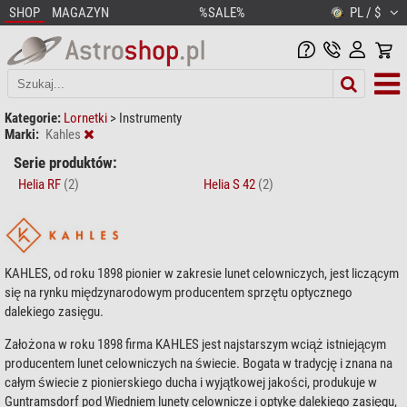
SHOP
MAGAZYN
%SALE%
PL / $
Kategorie:
Lornetki
>
Instrumenty
Marki:
Kahles
Serie produktów:
Helia RF
(2)
Helia S 42
(2)
KAHLES, od roku 1898 pionier w zakresie lunet celowniczych, jest liczącym
się na rynku międzynarodowym producentem sprzętu optycznego
dalekiego zasięgu.
Założona w roku 1898 firma KAHLES jest najstarszym wciąż istniejącym
producentem lunet celowniczych na świecie. Bogata w tradycję i znana na
całym świecie z pionierskiego ducha i wyjątkowej jakości, produkuje w
Guntramsdorf pod Wiedniem lunety celownicze i optykę dalekiego zasięgu,