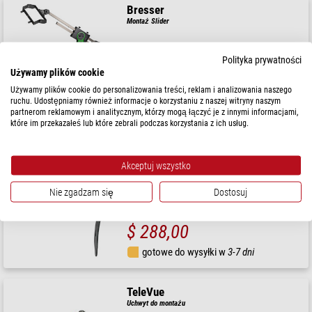
Bresser
Montaż Slider
Polityka prywatności
Używamy plików cookie
$ 1.160,00
Używamy plików cookie do personalizowania treści, reklam i analizowania naszego
ruchu. Udostępniamy również informacje o korzystaniu z naszej witryny naszym
gotowe do wysyłki w
1-2 tygodni
partnerom reklamowym i analitycznym, którzy mogą łączyć je z innymi informacjami,
które im przekazałeś lub które zebrali podczas korzystania z ich usług.
Berlebach
Montaż Uchwyt na lornetkę FGH deluxe
Akceptuj wszystko
Nie zgadzam się
Dostosuj
$ 288,00
gotowe do wysyłki w
3-7 dni
TeleVue
Uchwyt do montażu