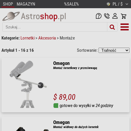
SHOP
MAGAZYN
%SALE%
PL / $
Kategorie:
Lornetki
>
Akcesoria
>
Montaże
Artykuł 1 - 16 z 16
Sortowanie:
Omegon
Montaż lornetkowy z przeciwwagą
$ 89,00
gotowe do wysyłki w
24 godziny
Omegon
Montaż widłowy do dużych lornetek