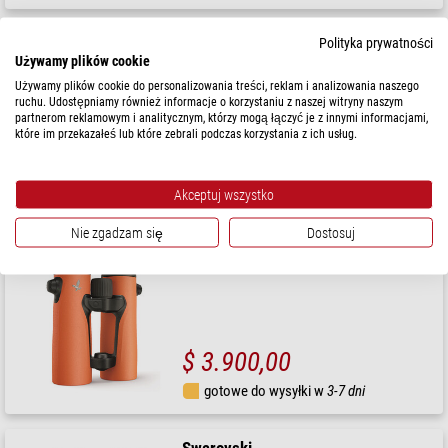
Swarovski
Polityka prywatności
Używamy plików cookie
Lornetka EL Range 12x42 green
Używamy plików cookie do personalizowania treści, reklam i analizowania naszego
ruchu. Udostępniamy również informacje o korzystaniu z naszej witryny naszym
partnerom reklamowym i analitycznym, którzy mogą łączyć je z innymi informacjami,
które im przekazałeś lub które zebrali podczas korzystania z ich usług.
$ 3.900,00
gotowe do wysyłki w
24 godziny
Akceptuj wszystko
Nie zgadzam się
Dostosuj
Swarovski
Lornetka EL Range 12x42 pomarańczowy
$ 3.900,00
gotowe do wysyłki w
3-7 dni