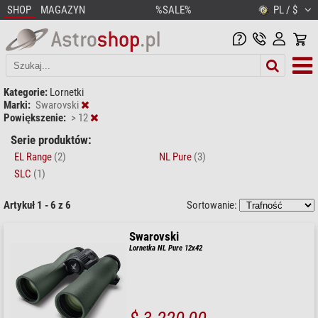
SHOP
MAGAZYN
%SALE%
PL / $
Kategorie:
Lornetki
Marki:
Swarovski
Powiększenie:
> 12
Serie produktów:
EL Range
(2)
NL Pure
(3)
SLC
(1)
Artykuł 1 - 6 z 6
Sortowanie:
Swarovski
Lornetka NL Pure 12x42