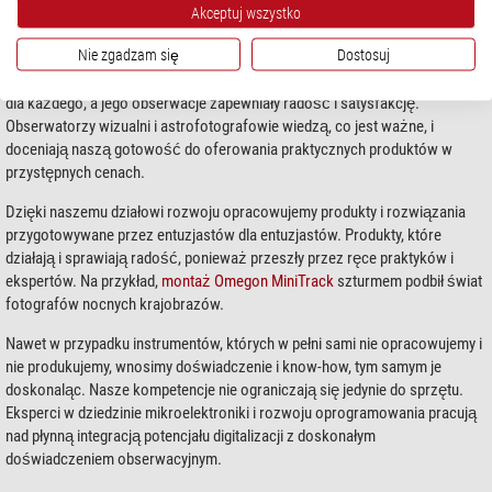
Akceptuj wszystko
amatorskiej. Nasz sukces mówi sam za siebie: klienci z ponad 140 krajów
zaufali marce Omegon.
Nie zgadzam się
Dostosuj
Chcemy, aby naturalne obcowanie z gwiaździstym niebem było osiągalne
dla każdego, a jego obserwacje zapewniały radość i satysfakcję.
Obserwatorzy wizualni i astrofotografowie wiedzą, co jest ważne, i
doceniają naszą gotowość do oferowania praktycznych produktów w
przystępnych cenach.
Dzięki naszemu działowi rozwoju opracowujemy produkty i rozwiązania
przygotowywane przez entuzjastów dla entuzjastów. Produkty, które
działają i sprawiają radość, ponieważ przeszły przez ręce praktyków i
ekspertów. Na przykład,
montaż Omegon MiniTrack
szturmem podbił świat
fotografów nocnych krajobrazów.
Nawet w przypadku instrumentów, których w pełni sami nie opracowujemy i
nie produkujemy, wnosimy doświadczenie i know-how, tym samym je
doskonaląc. Nasze kompetencje nie ograniczają się jedynie do sprzętu.
Eksperci w dziedzinie mikroelektroniki i rozwoju oprogramowania pracują
nad płynną integracją potencjału digitalizacji z doskonałym
doświadczeniem obserwacyjnym.