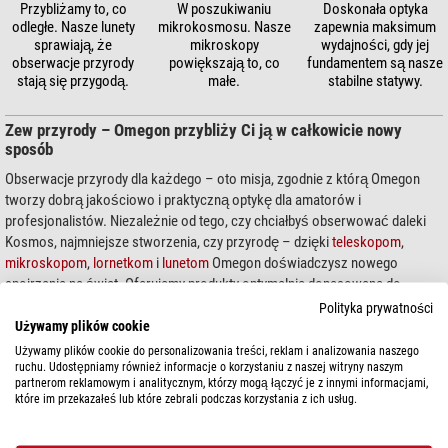
Przybliżamy to, co
W poszukiwaniu
Doskonała optyka
odległe. Nasze lunety
mikrokosmosu. Nasze
zapewnia maksimum
sprawiają, że
mikroskopy
wydajności, gdy jej
obserwacje przyrody
powiększają to, co
fundamentem są nasze
stają się przygodą.
małe.
stabilne statywy.
Zew przyrody – Omegon przybliży Ci ją w całkowicie nowy
sposób
Obserwacje przyrody dla każdego – oto misja, zgodnie z którą Omegon
tworzy dobrą jakościowo i praktyczną optykę dla amatorów i
profesjonalistów. Niezależnie od tego, czy chciałbyś obserwować daleki
Kosmos, najmniejsze stworzenia, czy przyrodę – dzięki
teleskopom
,
mikroskopom
,
lornetkom
i
lunetom
Omegon doświadczysz nowego
spojrzenia na świat. Oferujemy produkty optymalnie dopasowane do
potrzeb zarówno użytkowników początkujących, jak i zaawansowanych,
Polityka prywatności
oraz profesjonalistów.
Używamy plików cookie
Używamy plików cookie do personalizowania treści, reklam i analizowania naszego
ruchu. Udostępniamy również informacje o korzystaniu z naszej witryny naszym
partnerom reklamowym i analitycznym, którzy mogą łączyć je z innymi informacjami,
Jesteśmy Omegon
które im przekazałeś lub które zebrali podczas korzystania z ich usług.
W Omegon naszą pasją jest przyroda i kosmos. Od momentu założenia w
roku 2007, Omegon stał się uznaną marką w dziedzinie astronomii