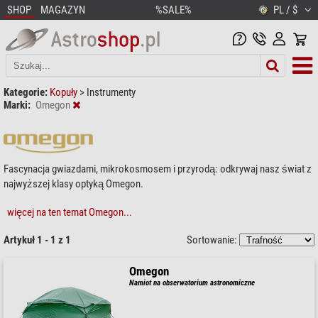
SHOP
MAGAZYN
%SALE%
PL / $
Kategorie:
Kopuły
>
Instrumenty
Marki:
Omegon
Fascynacja gwiazdami, mikrokosmosem i przyrodą: odkrywaj nasz świat z
najwyższej klasy optyką Omegon.
więcej na ten temat Omegon...
Artykuł 1 - 1 z 1
Sortowanie:
Omegon
Namiot na obserwatorium astronomiczne