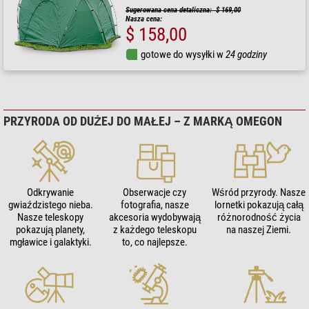
Sugerowana cena detaliczna: $ 169,00
Nasza cena:
$ 158,00
gotowe do wysyłki w
24 godziny
PRZYRODA OD DUŻEJ DO MAŁEJ – Z MARKĄ OMEGON
Odkrywanie
Obserwacje czy
Wśród przyrody. Nasze
gwiaździstego nieba.
fotografia, nasze
lornetki pokazują całą
Nasze teleskopy
akcesoria wydobywają
różnorodność życia
pokazują planety,
z każdego teleskopu
na naszej Ziemi.
mgławice i galaktyki.
to, co najlepsze.