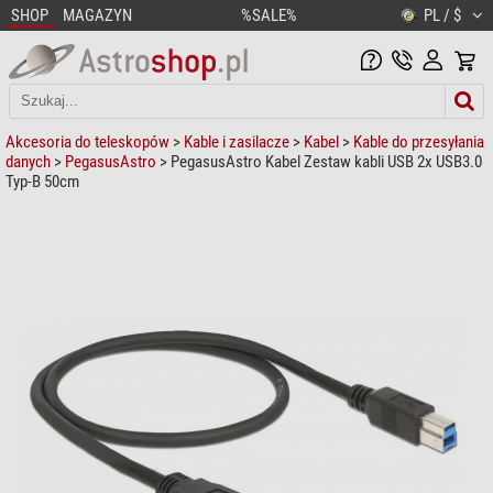
SHOP
MAGAZYN
%SALE%
PL / $
Akcesoria do teleskopów
>
Kable i zasilacze
>
Kabel
>
Kable do przesyłania
danych
>
PegasusAstro
> PegasusAstro Kabel Zestaw kabli USB 2x USB3.0
Typ-B 50cm