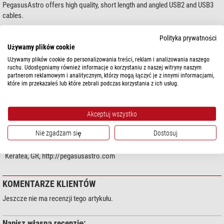
PegasusAstro offers high quality, short length and angled USB2 and USB3
cables.
Short cables help to avoid cable spaghetti. They are the ideal accessory for
Polityka prywatności
your PegasusAstro Powerbox or USB-Hub
Używamy plików cookie
Używamy plików cookie do personalizowania treści, reklam i analizowania naszego
pokaż więcej...
The following cables are available:
ruchu. Udostępniamy również informacje o korzystaniu z naszej witryny naszym
partnerom reklamowym i analitycznym, którzy mogą łączyć je z innymi informacjami,
USB3.0 1x 2m
: Premium cable, Type-B connector
które im przekazałeś lub które zebrali podczas korzystania z ich usług.
USB3.0 1x 1m
: Premium cable, Type-B connector
DANE TECHNICZNE
USB3.0 2x 50cm
: Type-B connector
USB3.1 1x 50cm
: USB-C connector (ideal to power a Raspberry Pi 4 with
Akceptuj wszystko
the PowerBox)
BEZPIECZEŃSTWO PRODUKTÓW
USB2.0 2x 50cm
: angled type-B connector
Nie zgadzam się
Dostosuj
USB2.0 2x 1m
: angled type-B connector
Producent:
Pegasus Astro Co. LTD GR Branch, Kolokotroni 10, 19001
USB2.0 2x 50cm
: angled Mini-USB connector
Keratea, GR, http://pegasusastro.com
USB2.0 2x 1m
: angled Mini-USB connector
KOMENTARZE KLIENTÓW
Jeszcze nie ma recenzji tego artykułu.
Napisz własną recenzję: