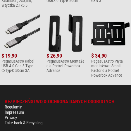
zasilacza , 2x0,5m,
USB2.0 Typ-B 50cm
GEN 3
Wtyczka 2,1x5,5
$ 19,90
$ 26,90
$ 34,90
PegasusAstro Kabel
PegasusAstro Montaże
PegasusAstro Płyta
USB 4.0 Gen 3 Type-
dla Pocket Powerbox
montażowa Small-
C/Typ-C 50cm 3A
Advance
Factor dla Pocket
Powerbox Advance
BEZPIECZEŃSTWO & OCHRONA DANYCH OSOBISTYCH
Regulamin
Impressum
Privacy
Take-back & Recycling