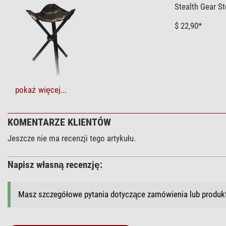
Stealth Gear St
$ 22,90*
+ Inne akcesoria w tej kategorii: 1
pokaż więcej...
Obserwacje Słońca > Filtry słoneczne (3)
KOMENTARZE KLIENTÓW
Omegon Filtry 
Jeszcze nie ma recenzji tego artykułu.
$ 6,90*
Napisz własną recenzję:
Masz szczegółowe pytania dotyczące zamówienia lub produ
+ Inne akcesoria w tej kategorii: 2
Konserwacja > Środek czyszczący (4)