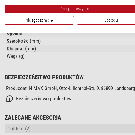
Powłoka antyrefleksyjna soczewki
Akceptuj wszystko
Pole widzenia na 1.000m (m)
Powiększenie
Nie zgadzam się
Dostosuj
Ogólnie
Szerokość (mm)
Długość (mm)
Waga (g)
BEZPIECZEŃSTWO PRODUKTÓW
Producent:
NIMAX GmbH, Otto-Lilienthal-Str. 9, 86899 Landsber
Bezpieczeństwo produktów
ZALECANE AKCESORIA
Outdoor (2)