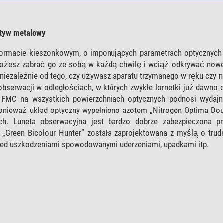
atyw metalowy
ormacie kieszonkowym, o imponujących parametrach optycznych
 Możesz zabrać go ze sobą w każdą chwilę i wciąż odkrywać nowe
iezależnie od tego, czy używasz aparatu trzymanego w ręku czy n
serwacji w odległościach, w których zwykłe lornetki już dawno 
n FMC na wszystkich powierzchniach optycznych podnosi wydaj
nieważ układ optyczny wypełniono azotem „Nitrogen Optima Doub
ch. Luneta obserwacyjna jest bardzo dobrze zabezpieczona p
„Green Bicolour Hunter” została zaprojektowana z myślą o tru
zed uszkodzeniami spowodowanymi uderzeniami, upadkami itp.