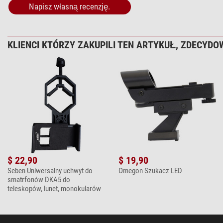
Napisz własną recenzję.
Omegon Zestaw 
$ 19,90*
KLIENCI KTÓRZY ZAKUPILI TEN ARTYKUŁ, ZDECYDOW
+ Inne akcesoria w tej kategorii: 3
Konserwacja > Inne uwagi (2)
Omegon Scirec
$ 6,90*
+ Inne akcesoria w tej kategorii: 1
*
Wszystkie ceny obejmują VAT, plus koszty przesyłki.
$ 22,90
$ 19,90
Seben Uniwersalny uchwyt do
Omegon Szukacz LED
smatrfonów DKA5 do
teleskopów, lunet, monokularów