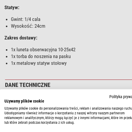
Statyw:
Gwint: 1/4 cala
Wysokość: 24cm
Zakres dostawy:
1x luneta obserwacyjna 10-25x42
1x torba do noszenia na pasku
1x metalowy statyw stołowy
DANE TECHNICZNE
Polityka pryw
Wydajność
Używamy plików cookie
Podłączenie
Używamy plików cookie do personalizowania treści, reklam i analizowania naszego ruchu
Udostępniamy również informacje o korzystaniu z naszej witryny naszym partnerom
Odległość od oka (mm)
reklamowym i analitycznym, którzy mogą łączyć je z innymi informacjami, które im przek
Źrenica wyjściowa (mm)
lub które zebrali podczas korzystania z ich usług.
Średnica soczewki frontowej (mm)