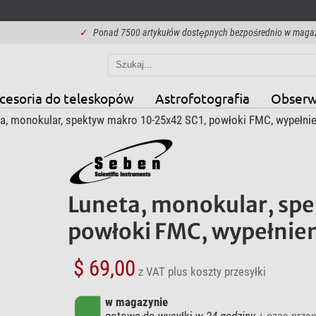
✓
Ponad 7500 artykułów dostępnych bezpośrednio w maga
cesoria do teleskopów
Astrofotografia
Obserw
a, monokular, spektyw makro 10-25x42 SC1, powłoki FMC, wypełnie
Luneta, monokular, sp
powłoki FMC, wypełnien
$ 69,00
z VAT
plus koszty przesyłki
w magazynie
gotowe do wysyłki w
24 godziny
+ czas przes