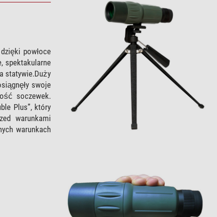
 dzięki powłoce
, spektakularne
a statywie.Duży
osiągnęły swoje
ność soczewek.
le Plus”, który
rzed warunkami
dnych warunkach