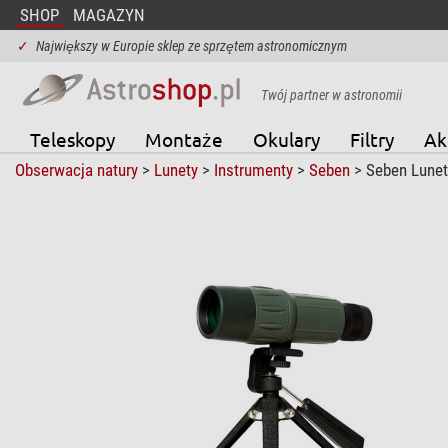
SHOP
MAGAZYN
✓
Największy w Europie sklep ze sprzętem astronomicznym
Twój partner w astronomii
Teleskopy
Montaże
Okulary
Filtry
Ak
Obserwacja natury
>
Lunety
>
Instrumenty
>
Seben
> Seben Lunet