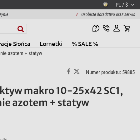
PL / $
zynie
✓
Osobiste doradztwo oraz serwis
acje Słońca
Lornetki
% SALE %
nie azotem + statyw
Numer produktu: 59885
ektyw makro 10-25x42 SC1,
ie azotem + statyw
yłki