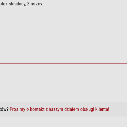
ołek składany, 3-nożny
słoneczne Solar Safe Easy Cam Filter
któw?
Prosimy o kontakt z naszym działem obsługi klienta!