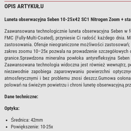
OPIS ARTYKUŁU
Luneta obserwacyjna Seben 10-25x42 SC1 Nitrogen Zoom + st
Zaawansowana technologicznie luneta obserwacyjna Seben w f
FMC (Fully-Multi-Coated), przyniesie Ci radość każdego dnia.
zastosowania. Oferuje nieograniczone możliwości zastosowań; n
zakres zoomu 10–25x pozwala na prowadzenie szczegółowych ob
granice.Sprawdzona mineralna powłoka antyrefleksyjna Sebe
Zaawansowana technologia widoczna jest również wewnątrz, po
niezawodnie zapobiega zaparowywaniu powierzchni optyczny
atmosferycznymi i bez problemu znosi deszcz.Gumowa osłona 
polowań na świeżym powietrzu i chroni lunetę obserwacyjną pr
Dane techniczne:
Optyka:
Średnica: 42mm
Powiększenie: 10-25x