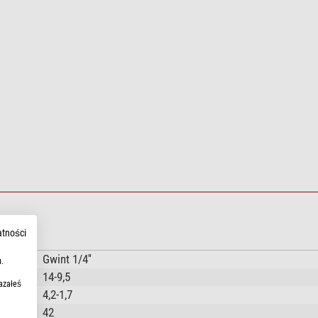
atności
Gwint 1/4''
.
14-9,5
azałeś
4,2-1,7
42