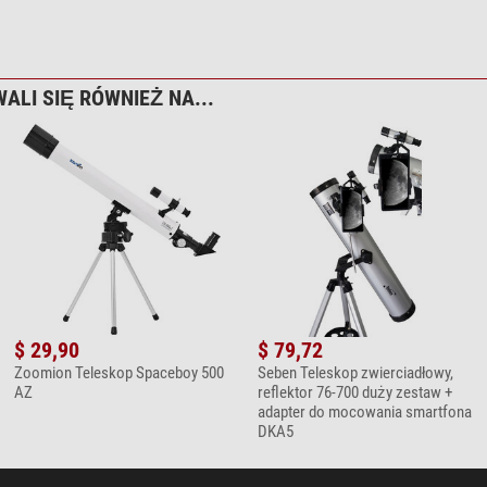
do czyszczenia optyki 7 w 1
ALI SIĘ RÓWNIEŻ NA...
zka z mikrofazy 20cm x 20cm
$ 29,90
$ 79,72
Zoomion Teleskop Spaceboy 500
Seben Teleskop zwierciadłowy,
AZ
reflektor 76-700 duży zestaw +
adapter do mocowania smartfona
DKA5