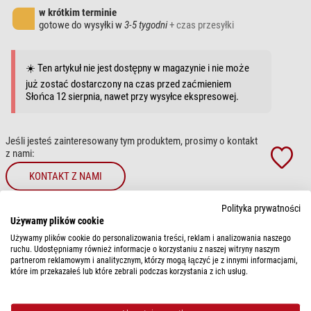
w krótkim terminie
gotowe do wysyłki w
3-5 tygodni
+ czas przesyłki
☀️ Ten artykuł nie jest dostępny w magazynie i nie może
już zostać dostarczony na czas przed zaćmieniem
Słońca 12 sierpnia, nawet przy wysyłce ekspresowej.
Jeśli jesteś zainteresowany tym produktem, prosimy o kontakt
z nami:
KONTAKT Z NAMI
Polityka prywatności
Porady dotyczące artykułu?
Używamy plików cookie
Używamy plików cookie do personalizowania treści, reklam i analizowania naszego
OPIS ARTYKUŁU
ruchu. Udostępniamy również informacje o korzystaniu z naszej witryny naszym
partnerom reklamowym i analitycznym, którzy mogą łączyć je z innymi informacjami,
które im przekazałeś lub które zebrali podczas korzystania z ich usług.
Serwis montażowy:
Oferujemy pełen serwis montażowy (pod klucz).
W celu uzyskania dalszych informacji kliknij po prostu na przycisk