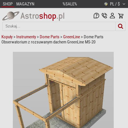
SHOP
MAGAZYN
%SALE%
PL / $
Kopuły
>
Instrumenty
>
Dome Parts
>
GreenLine
> Dome Parts
Obserwatorium z rozsuwanym dachem GreenLine MS-20