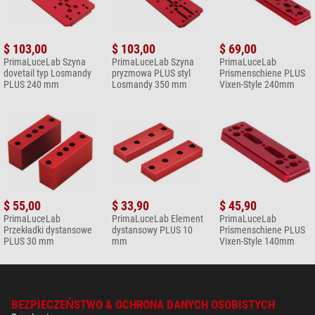
$ 103,00
$ 103,00
$ 69,00
PrimaLuceLab Szyna
PrimaLuceLab Szyna
PrimaLuceLab
dovetail typ Losmandy
pryzmowa PLUS styl
Prismenschiene PLUS
PLUS 240 mm
Losmandy 350 mm
Vixen-Style 240mm
$ 55,00
$ 33,90
$ 45,90
PrimaLuceLab
PrimaLuceLab Element
PrimaLuceLab
Przekładki dystansowe
dystansowy PLUS 10
Prismenschiene PLUS
PLUS 30 mm
mm
Vixen-Style 140mm
BEZPIECZEŃSTWO & OCHRONA DANYCH OSOBISTYCH