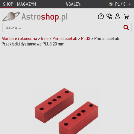
SHOP
MAGAZYN
%SALE%
PL / $
Montaże i akcesoria
>
Inne
>
PrimaLuceLab
>
PLUS
> PrimaLuceLab
Przekładki dystansowe PLUS 20 mm