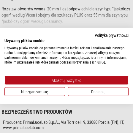
Rozstaw otworów wynosi 20 mm i jest odpowiedni dla szyn typu "jaskółczy
ogon" według Vixen i obejmy dla szukaczy PLUS oraz 55 mm dla szyn typu
"jaskółczy ogon" według Losmandy.
W zestawie znajdują się cztery śruby M6.
pokaż więcej...
Polityka prywatności
Używamy plików cookie
Podobnie jak wszystkie elementy montażowe z serii PLUS
(Prima Luce
Używamy plików cookie do personalizowania treści, reklam i analizowania naszego
Universal System
), jest to precyzyjnie obrabiany CNC element aluminiowy.
DANE TECHNICZNE
ruchu. Udostępniamy również informacje o korzystaniu z naszej witryny naszym
Materiał jest piaskowany i utwardzany podczas procesu produkcyjnego, aby
partnerom reklamowym i analitycznym, którzy mogą łączyć je z innymi informacjami,
uczynić go bardziej stabilnym i chronić przed korozją.
które im przekazałeś lub które zebrali podczas korzystania z ich usług.
Ogólnie
Materiał
Aluminium
Seria
PLUS
Akceptuj wszystko
Typ
Akcesoria do montażu
Nie zgadzam się
Dostosuj
Wysokość (mm)
20
BEZPIECZEŃSTWO PRODUKTÓW
Producent:
PrimaLuceLab S.p.A., Via Torricelli 9, 33080 Porcia (PN), IT,
www.primalucelab.com