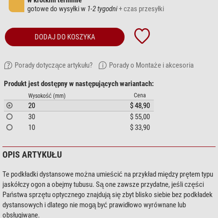
w krótkim terminie
gotowe do wysyłki w
1-2 tygodni
+ czas przesyłki
DODAJ DO KOSZYKA
Porady dotyczące artykułu?
Porady o Montaże i akcesoria
Produkt jest dostępny w następujących wariantach:
Cena
Wysokość (mm)
20
$ 48,90
30
$ 55,00
10
$ 33,90
OPIS ARTYKUŁU
Te podkładki dystansowe można umieścić na przykład między prętem typu
jaskółczy ogon a obejmy tubusu. Są one zawsze przydatne, jeśli części
Państwa sprzętu optycznego znajdują się zbyt blisko siebie bez podkładek
dystansowych i dlatego nie mogą być prawidłowo wyrównane lub
obsługiwane.