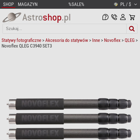
SHOP
MAGAZYN
%SALE%
PL / $
Statywy fotograficzne
>
Akcesoria do statywów
>
Inne
>
Novoflex
>
QLEG
>
Novoflex QLEG C3940 SET3