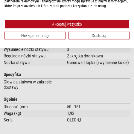
partnerom reklamowym i analitycznym, którzy mogą łączyć je z innymi informacjami,
warstwowej tkaninie węglowej. Długość wysuwu wynosi 50–161 cm.
które im przekazałeś lub które zebrali podczas korzystania z ich usług.
DANE TECHNICZNE
Długość nóg można szybko i łatwo regulować za pomocą czterech
zamków obrotowych. Oprócz gumowej stopki otrzymują Państwo również
wymienny kolce.
Wydajność
Akceptuj wszystko
Typ
Noga statywowa (zestaw 3 sztuk)
Średnica segmentów nóg (mm): 39; 35,5; 31,5; 27,5
Nie zgadzam się
Dostosuj
Materiał
Carbon
Gwint 1/4"
Długość ładunku (cm)
50
Waga: 640 g
Wysunięcie nóżki statywu
3
Zestaw zawiera 3 sztuki.
Regulacja nóżki statywu
Zakrętka dociskowa
Nóżka statywu
Gumowa stopka (i wymienne kolce)
Do użytku jako monopod wymagana jest również rozpórka
QP
MONO
.
Specyfika
Głowica statywu w zakresie
-
dostawy
Ogólnie
Długość (cm)
50 - 161
Waga (kg)
1,92
Seria
QLEG