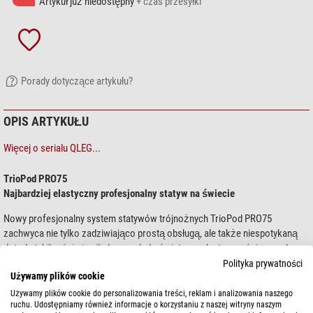
Artykuł już niedostępny
+ czas przesyłki
Porady dotyczące artykułu?
OPIS ARTYKUŁU
Więcej o serialu QLEG...
TrioPod PRO75
Najbardziej elastyczny profesjonalny statyw na świecie
Nowy profesjonalny system statywów trójnożnych TrioPod PRO75
zachwyca nie tylko zadziwiająco prostą obsługą, ale także niespotykaną
dotąd stabilnością i unikalną na skalę światową elastycznością w wyborze
modułów rozbudowy.
Polityka prywatności
Używamy plików cookie
Novoflex QLEG C3940
pokaż więcej...
Używamy plików cookie do personalizowania treści, reklam i analizowania naszego
Noga statywu z włókna węglowego. Maksymalna stabilność dzięki 8-
ruchu. Udostępniamy również informacje o korzystaniu z naszej witryny naszym