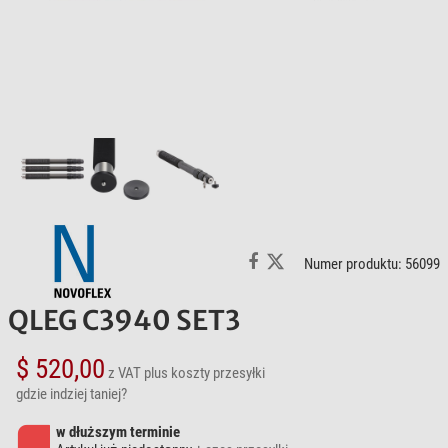
Numer produktu: 56099
QLEG C3940 SET3
$ 520,00
z VAT
plus koszty przesyłki
gdzie indziej taniej?
w dłuższym terminie