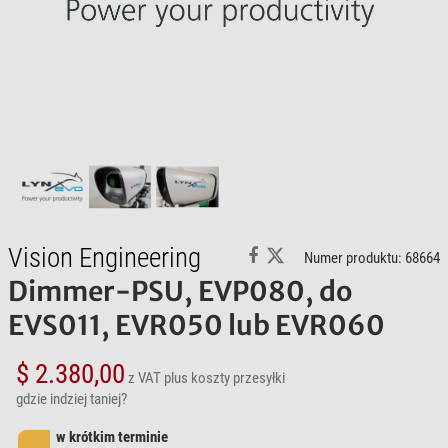
Vision Engineering
Numer produktu: 68664
Dimmer-PSU, EVP080, do
EVS011, EVR050 lub EVR060
$ 2.380,00
z VAT
plus koszty przesyłki
gdzie indziej taniej?
w krótkim terminie