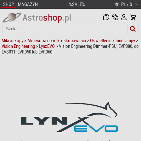
SHOP
MAGAZYN
%SALE%
PL / $
Mikroskopy
>
Akcesoria do mikroskopowania
>
Oświetlenie
>
Inne lampy
>
Vision Engineering
>
LynxEVO
> Vision Engineering Dimmer-PSU, EVP080, do
EVS011, EVR050 lub EVR060