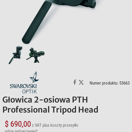
Numer produktu: 53663
Głowica 2-osiowa PTH
Professional Tripod Head
$ 690,00
z VAT
plus koszty przesyłki
gdzie indziej taniej?