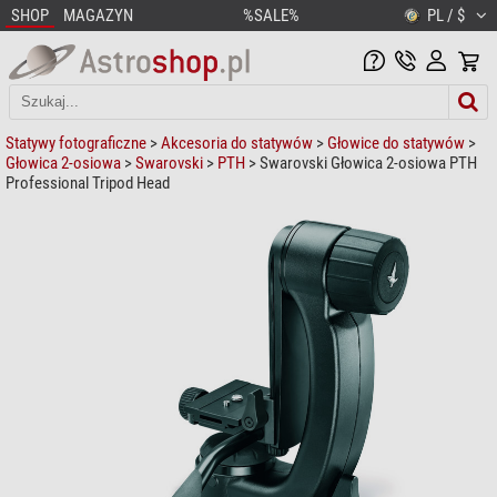
SHOP
MAGAZYN
%SALE%
PL / $
Statywy fotograficzne
>
Akcesoria do statywów
>
Głowice do statywów
>
Głowica 2-osiowa
>
Swarovski
>
PTH
> Swarovski Głowica 2-osiowa PTH
Professional Tripod Head