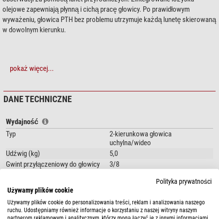
olejowe zapewniają płynną i cichą pracę głowicy. Po prawidłowym
wyważeniu, głowica PTH bez problemu utrzymuje każdą lunetę skierowaną
w dowolnym kierunku.
pokaż więcej...
DANE TECHNICZNE
Wydajność
Typ
2-kierunkowa głowica
uchylna/wideo
Udźwig (kg)
5,0
Gwint przyłączeniowy do głowicy
3/8
statywu
Polityka prywatności
Zakres nachylenia (°)
+/- 80
Używamy plików cookie
Zakres obrotu (°)
360
Używamy plików cookie do personalizowania treści, reklam i analizowania naszego
Ilość libeli
0
ruchu. Udostępniamy również informacje o korzystaniu z naszej witryny naszym
partnerom reklamowym i analitycznym, którzy mogą łączyć je z innymi informacjami,