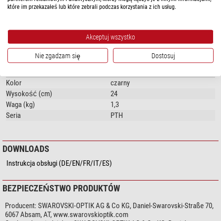
Specyfika
które im przekazałeś lub które zebrali podczas korzystania z ich usług.
Zacisk uchylny
tak
Zacisk obrotowy
tak
Akceptuj wszystko
Obsługa jedną ręką
-
Podziałka panoramiczna
-
Nie zgadzam się
Dostosuj
Ogólnie
Kolor
czarny
Wysokość (cm)
24
Waga (kg)
1,3
Seria
PTH
DOWNLOADS
Instrukcja obsługi (DE/EN/FR/IT/ES)
BEZPIECZEŃSTWO PRODUKTÓW
Producent:
SWAROVSKI-OPTIK AG & Co KG, Daniel-Swarovski-Straße 70,
6067 Absam, AT, www.swarovskioptik.com