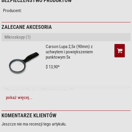
BEZPIECZEŃSTWO PRODUKTÓW
Wyposażenie
Producent:
Południk
Metal
Materiał kuli
Tworzywo sztuczne
Oświetlony
nie
ZALECANE AKCESORIA
Specyfika
Mikroskopy (1)
Globus plastyczny
nie
Carson Lupa 2,5x (90mm) z
Globus nowoczesny
tak
uchwytem i powiększeniem
Ręcznie laminowane
nie
punktowym 5x
$ 13,90*
Design
Nowoczesny i futurystyczny
-
Rustykalny & naturalny
tak
Klasyczny & elegancki
tak
Obserwacje Słońca > Filtry słoneczne (3)
pokaż więcej...
Omegon Filtry słoneczne
Solar Safe Easy Cam Filter
$ 6,90*
KOMENTARZE KLIENTÓW
Jeszcze nie ma recenzji tego artykułu.