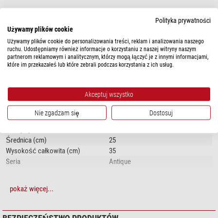
Charakterystycznymi detalami są w szczególności antyczna ciemna
Polityka prywatności
podstawa, metalowa rama w kolorze starego mosiądzu oraz stylowa kula
Używamy plików cookie
ziemska w pastelowych odcieniach niebieskiego i różowego. Rozmiar
Używamy plików cookie do personalizowania treści, reklam i analizowania naszego
pokaż więcej...
globusa sprawia, że z łatwością znajdzie on swoje miejsce.
ruchu. Udostępniamy również informacje o korzystaniu z naszej witryny naszym
partnerom reklamowym i analitycznym, którzy mogą łączyć je z innymi informacjami,
które im przekazałeś lub które zebrali podczas korzystania z ich usług.
DANE TECHNICZNE
Akceptuj wszystko
Ogólnie
Rodzaj konstrukcji
Model stołowy
Nie zgadzam się
Dostosuj
Obrotowy
tak
Odchylny
nie
Średnica (cm)
25
Wysokość całkowita (cm)
35
Seria
Antique
Obraz topograficzny
pokaż więcej...
Nieoświetlony obraz topograficzny
polityczny
Język
Angielski