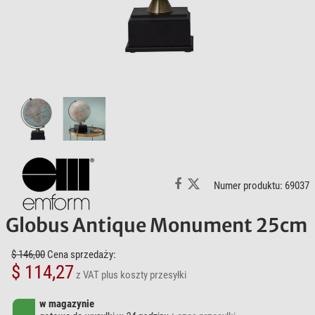
Numer produktu: 69037
Globus Antique Monument 25cm
$ 146,00
Cena sprzedaży:
$ 114,27
z VAT
plus koszty przesyłki
w magazynie