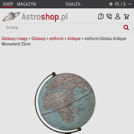
SHOP
MAGAZYN
%SALE%
PL / $
Globusy i mapy
>
Globusy
>
emform
>
Antique
> emform Globus Antique
Monument 25cm