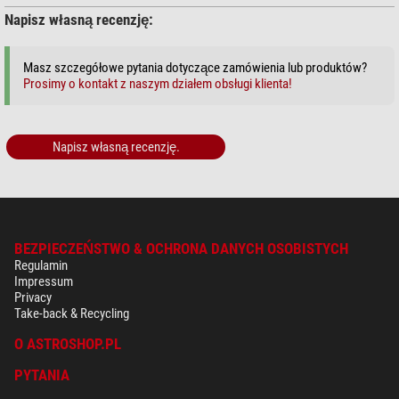
Napisz własną recenzję:
+ Inne akcesoria w tej kategorii: 2
Konserwacja (1)
Masz szczegółowe pytania dotyczące zamówienia lub produktów?
Prosimy o kontakt z naszym działem obsługi klienta!
Omegon Ściereczka SPUDZ z
mikrofazy
$ 19,90*
Napisz własną recenzję.
*
Wszystkie ceny obejmują VAT, plus koszty przesyłki.
BEZPIECZEŃSTWO & OCHRONA DANYCH OSOBISTYCH
Regulamin
Impressum
Privacy
Take-back & Recycling
O ASTROSHOP.PL
PYTANIA