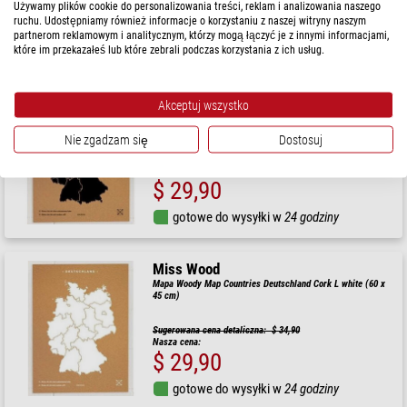
Używamy plików cookie do personalizowania treści, reklam i analizowania naszego
$ 46,90
ruchu. Udostępniamy również informacje o korzystaniu z naszej witryny naszym
partnerom reklamowym i analitycznym, którzy mogą łączyć je z innymi informacjami,
gotowe do wysyłki w
1-2 tygodni
które im przekazałeś lub które zebrali podczas korzystania z ich usług.
Miss Wood
Akceptuj wszystko
Mapa Woody Map Countries Deutschland Cork L black (60 x
45 cm)
Nie zgadzam się
Dostosuj
Sugerowana cena detaliczna: $ 34,90
Nasza cena:
$ 29,90
gotowe do wysyłki w
24 godziny
Miss Wood
Mapa Woody Map Countries Deutschland Cork L white (60 x
45 cm)
Sugerowana cena detaliczna: $ 34,90
Nasza cena:
$ 29,90
gotowe do wysyłki w
24 godziny