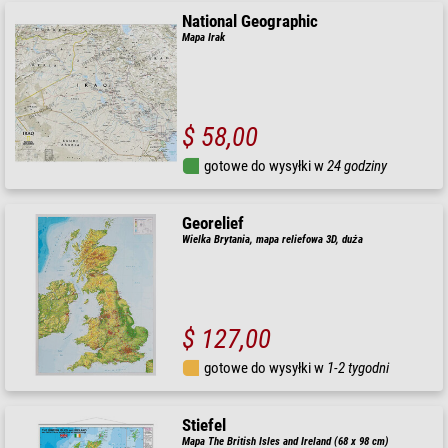
National Geographic
Mapa Irak
$ 58,00
gotowe do wysyłki w
24 godziny
Georelief
Wielka Brytania, mapa reliefowa 3D, duża
$ 127,00
gotowe do wysyłki w
1-2 tygodni
Stiefel
Mapa The British Isles and Ireland (68 x 98 cm)