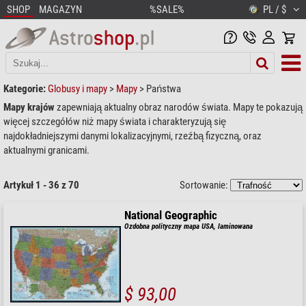
SHOP
MAGAZYN
%SALE%
PL / $
Kategorie:
Globusy i mapy
>
Mapy
>
Państwa
Mapy krajów
zapewniają aktualny obraz narodów świata. Mapy te pokazują
więcej szczegółów niż mapy świata i charakteryzują się
najdokładniejszymi danymi lokalizacyjnymi, rzeźbą fizyczną, oraz
aktualnymi granicami.
Artykuł 1 - 36 z 70
Sortowanie:
National Geographic
Ozdobna polityczny mapa USA, laminowana
$ 93,00