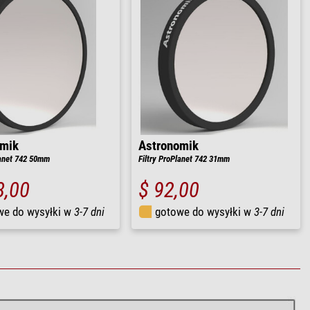
omik
Astronomik
lanet 742 50mm
Filtry ProPlanet 742 31mm
8,00
$ 92,00
we do wysyłki w
3-7 dni
gotowe do wysyłki w
3-7 dni