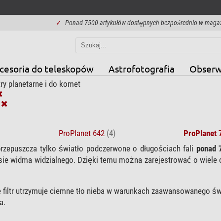
✓
Ponad 7500 artykułów dostępnych bezpośrednio w maga
cesoria do teleskopów
Astrofotografia
Obserw
try planetarne i do komet
ProPlanet 642
(4)
ProPlanet 
rzepuszcza tylko światło podczerwone o długościach fali
ponad
sie widma widzialnego. Dzięki temu można zarejestrować o wiele 
 że filtr utrzymuje ciemne tło nieba w warunkach zaawansowanego ś
a.