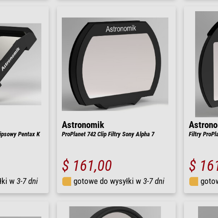
Astronomik
Astron
klipsowy Pentax K
ProPlanet 742 Clip Filtry Sony Alpha 7
Filtry ProPl
$ 161,00
$ 16
łki w
3-7 dni
gotowe do wysyłki w
3-7 dni
goto