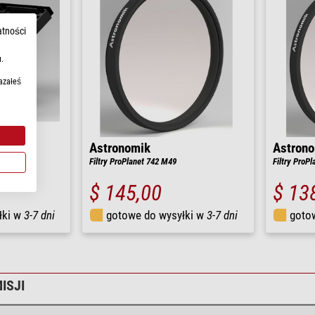
atności
.
azałeś
Astronomik
Astron
Nikon XL
Filtry ProPlanet 742 M49
Filtry ProP
$ 145,00
$ 13
łki w
3-7 dni
gotowe do wysyłki w
3-7 dni
goto
ISJI