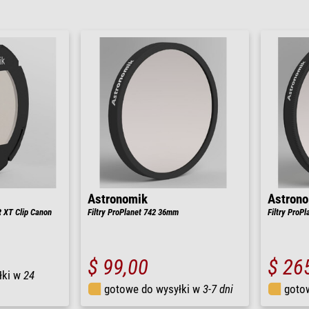
Astronomik
Astron
IR XT Clip Canon
Filtry ProPlanet 742 36mm
Filtry ProP
$ 99,00
$ 26
łki w
24
gotowe do wysyłki w
3-7 dni
goto