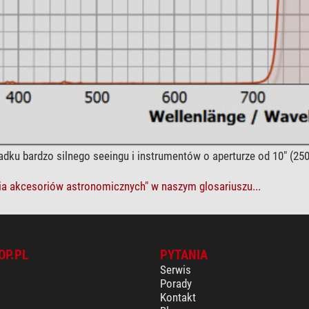
adku bardzo silnego seeingu i instrumentów o aperturze od 10" 
ia akcesoriów astronomicznych" w naszym glosariuszu...
OP.PL
PYTANIA
Serwis
Porady
Kontakt