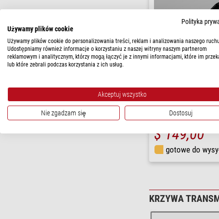
Polityka pryw
Używamy plików cookie
Używamy plików cookie do personalizowania treści, reklam i analizowania naszego ruchu
Udostępniamy również informacje o korzystaniu z naszej witryny naszym partnerom
reklamowym i analitycznym, którzy mogą łączyć je z innymi informacjami, które im przek
lub które zebrali podczas korzystania z ich usług.
Akceptuj wszystko
Astronomik
ProPlanet 742 Clip-Filtry 
Nie zgadzam się
Dostosuj
$ 149,00
gotowe do wysy
KRZYWA TRANSM