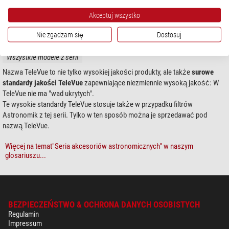
Akceptuj wszystko
Nie zgadzam się
Dostosuj
Wszystkie modele z serii
Nazwa TeleVue to nie tylko wysokiej jakości produkty, ale także
surowe
standardy jakości TeleVue
zapewniające niezmiennie wysoką jakość: W
TeleVue nie ma "wad ukrytych".
Te wysokie standardy TeleVue stosuje także w przypadku filtrów
Astronomik z tej serii. Tylko w ten sposób można je sprzedawać pod
nazwą TeleVue.
Więcej na temat"Seria akcesoriów astronomicznych" w naszym
glosariuszu...
BEZPIECZEŃSTWO & OCHRONA DANYCH OSOBISTYCH
Regulamin
Impressum