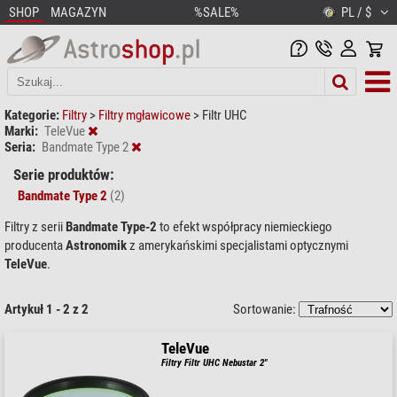
SHOP
MAGAZYN
%SALE%
PL / $
Kategorie:
Filtry
>
Filtry mgławicowe
>
Filtr UHC
Marki:
TeleVue
Seria:
Bandmate Type 2
Serie produktów:
Bandmate Type 2
(2)
Filtry z serii
Bandmate Type-2
to efekt współpracy niemieckiego
producenta
Astronomik
z amerykańskimi specjalistami optycznymi
TeleVue
.
Artykuł 1 - 2 z 2
Sortowanie:
TeleVue
Filtry Filtr UHC Nebustar 2"