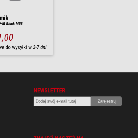
omik
UV-IR Block M58
1,00
we do wysyłki w
3-7 dni
NEWSLETTER