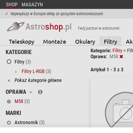
SHOP
MAGAZYN
✓
Największy w Europie sklep ze sprzętem astronomicznym
Twój partner w astronomii
Teleskopy
Montaże
Okulary
Filtry
Ak
Kategorie:
Filtry
>
Fil
KATEGORIE
Oprawa:
M58
Filtry
(3)
Artykuł 1 - 3 z 3
Filtry L-RGB
(3)
Pokaż kategorie główne
OPRAWA
M58
(3)
MARKI
Astronomik
(3)