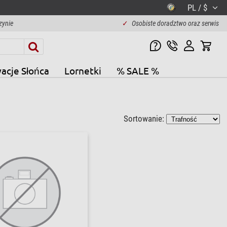
PL / $
zynie
✓
Osobiste doradztwo oraz serwis
acje Słońca
Lornetki
% SALE %
Sortowanie: