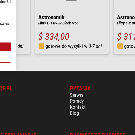
atności
.
Astronomik
Astron
Filtry L-1 UV-IR Block M58
Filtry L-2 
azałeś
$ 334,00
$ 31
łki w
3-7 dni
gotowe do wysyłki w
3-7 dni
goto
OP.PL
PYTANIA
Serwis
Porady
Kontakt
Blog