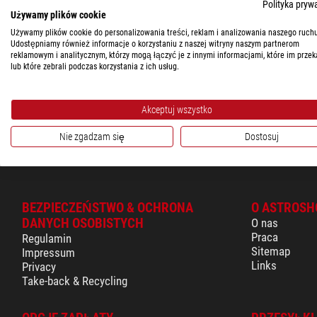
CENA
Polityka pryw
Używamy plików cookie
230 - 350 $
(3)
Używamy plików cookie do personalizowania treści, reklam i analizowania naszego ruchu
Astronomik
Udostępniamy również informacje o korzystaniu z naszej witryny naszym partnerom
DOSTĘPNOŚĆ
Filtry L-3 UV-IR Block M58
reklamowym i analitycznym, którzy mogą łączyć je z innymi informacjami, które im przek
lub które zebrali podczas korzystania z ich usług.
w krótkim terminie
(3)
$ 334,00
gotowe do wysy
Akceptuj wszystko
Nie zgadzam się
Dostosuj
BEZPIECZEŃSTWO & OCHRONA
O ASTROSH
DANYCH OSOBISTYCH
O nas
Praca
Regulamin
Sitemap
Impressum
Links
Privacy
Take-back & Recycling