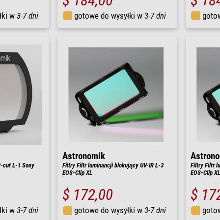
$ 184,00
$ 18
łki w
3-7 dni
gotowe do wysyłki w
3-7 dni
goto
Astronomik
Astron
IR-cut L-1 Sony
Filtry Filtr luminancji blokujący UV-IR L-3
Filtry Filtr
EOS-Clip XL
EOS-Clip X
$ 172,00
$ 17
łki w
3-7 dni
gotowe do wysyłki w
3-7 dni
goto