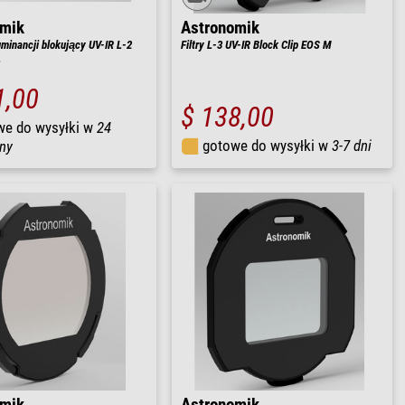
omik
Astronomik
 luminancji blokujący UV-IR L-2
Filtry L-3 UV-IR Block Clip EOS M
L
1,00
$ 138,00
we do wysyłki w
24
gotowe do wysyłki w
3-7 dni
ny
omik
Astronomik