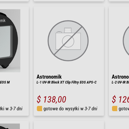
Astronomik
Astron
p EOS M
L-1 UV-IR Block XT Clip Filtry EOS APS-C
L-2 UV-IR B
$ 138,00
$ 12
łki w
3-7 dni
gotowe do wysyłki w
3-7 dni
goto