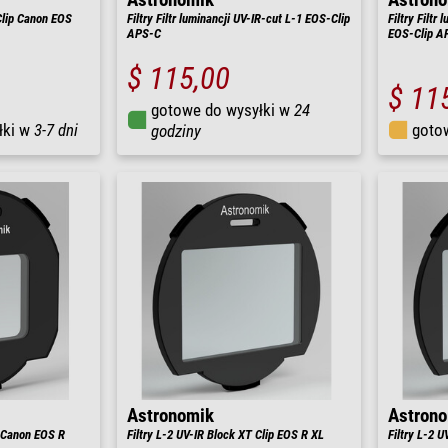
Clip Canon EOS
Filtry Filtr luminancji UV-IR-cut L-1 EOS-Clip
Filtry Filtr
APS-C
EOS-Clip A
$ 115,00
$ 11
gotowe do wysyłki w
24
łki w
3-7 dni
goto
godziny
Astronomik
Astron
p Canon EOS R
Filtry L-2 UV-IR Block XT Clip EOS R XL
Filtry L-2 U