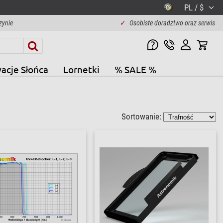
PL / $
zynie
✓
Osobiste doradztwo oraz serwis
acje Słońca
Lornetki
% SALE %
Sortowanie: