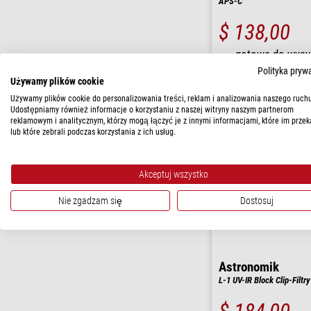
APS-C
$ 138,00
gotowe do wysy
godziny
Polityka pryw
Używamy plików cookie
Używamy plików cookie do personalizowania treści, reklam i analizowania naszego ruchu
Udostępniamy również informacje o korzystaniu z naszej witryny naszym partnerom
reklamowym i analitycznym, którzy mogą łączyć je z innymi informacjami, które im przek
lub które zebrali podczas korzystania z ich usług.
Akceptuj wszystko
Nie zgadzam się
Dostosuj
Astronomik
L-1 UV-IR Block Clip-Filtr