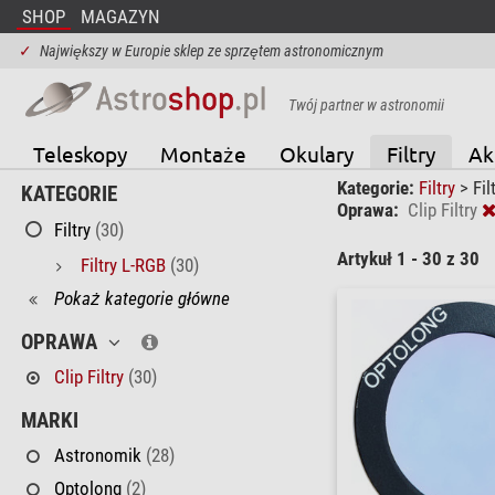
SHOP
MAGAZYN
✓
Największy w Europie sklep ze sprzętem astronomicznym
Twój partner w astronomii
Teleskopy
Montaże
Okulary
Filtry
Ak
Kategorie:
Filtry
>
Fil
KATEGORIE
Oprawa:
Clip Filtry
Filtry
(30)
Artykuł 1 - 30 z 30
Filtry L-RGB
(30)
Pokaż kategorie główne
OPRAWA
Clip Filtry
(30)
MARKI
Astronomik
(28)
Optolong
(2)