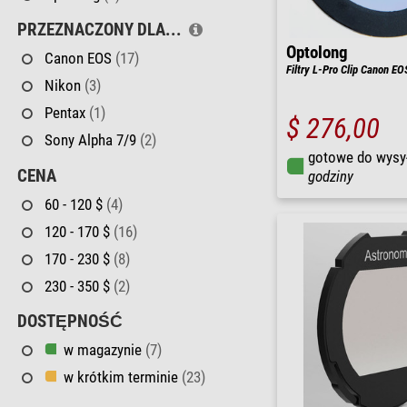
PRZEZNACZONY DLA...
Optolong
Canon EOS
(17)
Filtry L-Pro Clip Canon E
Nikon
(3)
Pentax
(1)
$ 276,00
Sony Alpha 7/9
(2)
gotowe do wysy
CENA
godziny
60 - 120 $
(4)
120 - 170 $
(16)
170 - 230 $
(8)
230 - 350 $
(2)
DOSTĘPNOŚĆ
w magazynie
(7)
w krótkim terminie
(23)