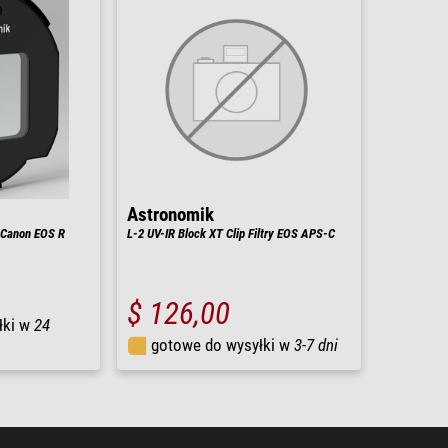
Astronomik
p Canon EOS R
L-2 UV-IR Block XT Clip Filtry EOS APS-C
$ 126,00
łki w
24
gotowe do wysyłki w
3-7 dni