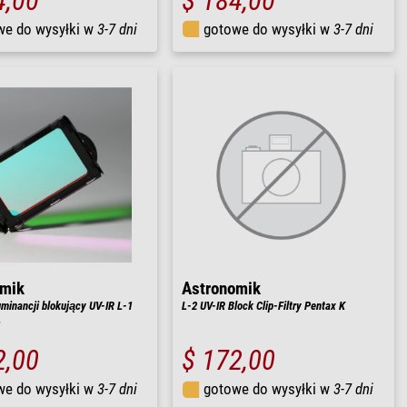
4,00
$ 184,00
we do wysyłki w
3-7 dni
gotowe do wysyłki w
3-7 dni
omik
Astronomik
 luminancji blokujący UV-IR L-1
L-2 UV-IR Block Clip-Filtry Pentax K
L
2,00
$ 172,00
we do wysyłki w
3-7 dni
gotowe do wysyłki w
3-7 dni