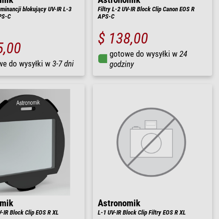
 luminancji blokujący UV-IR L-3
Filtry L-2 UV-IR Block Clip Canon EOS R
PS-C
APS-C
$ 138,00
5,00
gotowe do wysyłki w
24
we do wysyłki w
3-7 dni
godziny
omik
Astronomik
V-IR Block Clip EOS R XL
L-1 UV-IR Block Clip Filtry EOS R XL