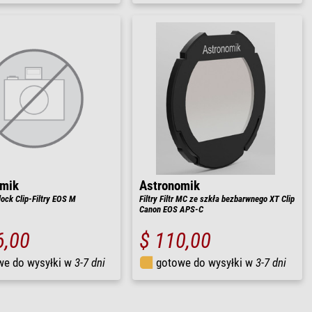
omik
Astronomik
lock Clip-Filtry EOS M
Filtry Filtr MC ze szkła bezbarwnego XT Clip
Canon EOS APS-C
6,00
$ 110,00
we do wysyłki w
3-7 dni
gotowe do wysyłki w
3-7 dni