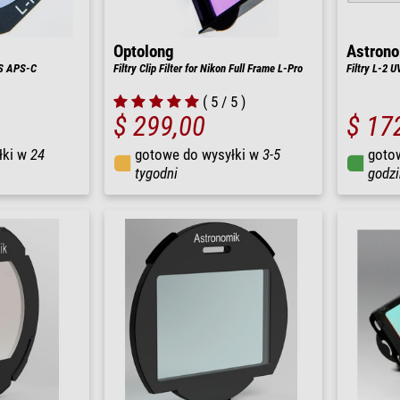
Optolong
Astron
OS APS-C
Filtry Clip Filter for Nikon Full Frame L-Pro
Filtry L-2 U
( 5 / 5 )
$ 299,00
$ 17
łki w
24
gotowe do wysyłki w
3-5
goto
tygodni
godzi