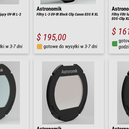
Astronomik
Astron
kujący UV-IR L-2
Filtry L-3 UV-IR Block Clip Canon EOS R XL
Filtry Filtr
EOS-Clip X
$ 16
$ 195,00
goto
łki w
3-7 dni
gotowe do wysyłki w
3-7 dni
godzi
Astronomik
Astron