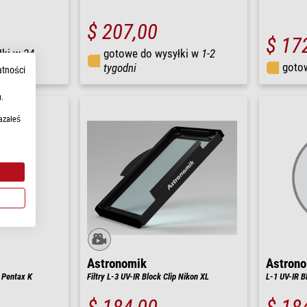
$ 207,00
$ 17
łki w
24
gotowe do wysyłki w
1-2
goto
tygodni
atności
.
azałeś
Astronomik
Astron
y Pentax K
Filtry L-3 UV-IR Block Clip Nikon XL
L-1 UV-IR Bl