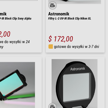
omik
Astronomik
V-IR Block Clip Sony Alpha
Filtry L-2 UV-IR Block Clip Nikon XL
2,00
$ 172,00
we do wysyłki w
24
gotowe do wysyłki w
3-7 dni
ny