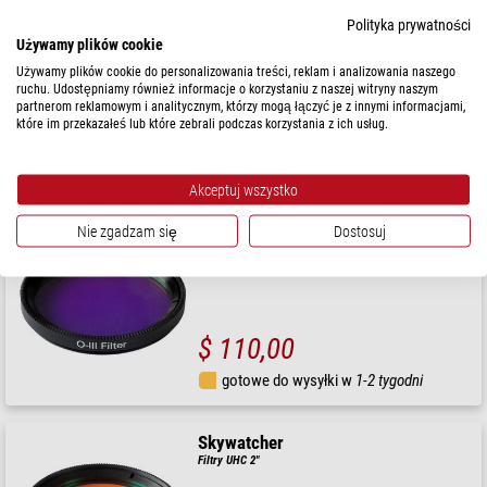
Skywatcher
Filtry Light Polution CLS 1,25"
Polityka prywatności
Używamy plików cookie
Używamy plików cookie do personalizowania treści, reklam i analizowania naszego
ruchu. Udostępniamy również informacje o korzystaniu z naszej witryny naszym
partnerom reklamowym i analitycznym, którzy mogą łączyć je z innymi informacjami,
$ 36,90
które im przekazałeś lub które zebrali podczas korzystania z ich usług.
gotowe do wysyłki w
1-2 tygodni
Akceptuj wszystko
Skywatcher
Nie zgadzam się
Dostosuj
Filtry OIII 2"
$ 110,00
gotowe do wysyłki w
1-2 tygodni
Skywatcher
Filtry UHC 2"